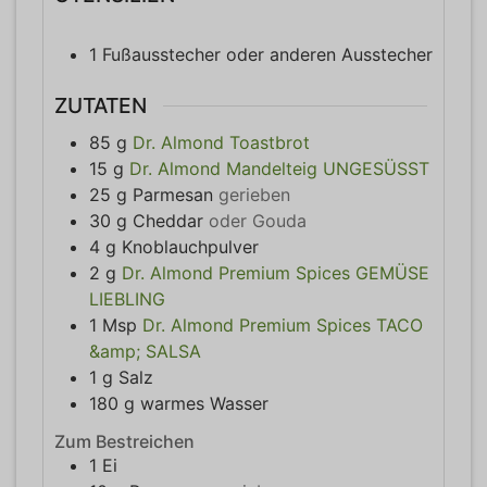
1 Fußausstecher
oder anderen Ausstecher
ZUTATEN
85
g
Dr. Almond Toastbrot
15
g
Dr. Almond Mandelteig UNGESÜSST
25
g
Parmesan
gerieben
30
g
Cheddar
oder Gouda
4
g
Knoblauchpulver
2
g
Dr. Almond Premium Spices GEMÜSE
LIEBLING
1
Msp
Dr. Almond Premium Spices TACO
&amp; SALSA
1
g
Salz
180
g
warmes Wasser
Zum Bestreichen
1
Ei