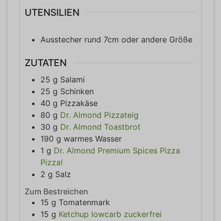
UTENSILIEN
Ausstecher rund 7cm
oder andere Größe
ZUTATEN
25
g
Salami
25
g
Schinken
40
g
Pizzakäse
80
g
Dr. Almond Pizzateig
30
g
Dr. Almond Toastbrot
190
g
warmes Wasser
1
g
Dr. Almond Premium Spices Pizza
Pizza!
2
g
Salz
Zum Bestreichen
15
g
Tomatenmark
15
g
Ketchup lowcarb zuckerfrei