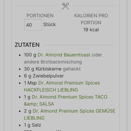
PORTIONEN
KALORIEN PRO
PORTION
Stück
19
kcal
ZUTATEN
100
g
Dr. Almond Bauerntoast
oder
andere Brotbackmischung
30
g
Kürbiskerne
gehackt
6
g
Zwiebelpulver
1
Msp
Dr. Almond Premium Spices
HACKFLEISCH LIEBLING
1
g
Dr. Almond Premium Spices TACO
&amp; SALSA
2
g
Dr. Almond Premium Spices GEMÜSE
LIEBLING
1
g
Salz