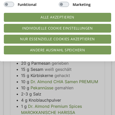
Funktional
Marketing
ALLE AKZEPTIEREN
PORTIONEN
KALORIEN PRO
INDIVIDUELLE COOKIE EINSTELLUNGEN
PORTION
Stück
10
kcal
NUR ESSENZIELLE COOKIES AKZEPTIEREN
ZUTATEN
ANDERE AUSWAHL SPEICHERN
30
g
Salznuss-Mix
gehackt
20
g
Parmesan
gerieben
15
g
Sesam
weiß geschält
15
g
Kürbiskerne
gehackt
10
g
Dr. Almond CHIA Samen PREMIUM
10
g
Pekannüsse
gemahlen
2-3
g
Salz
4
g
Knoblauchpulver
1
g
Dr. Almond Premium Spices
MAROKKANISCHE HARISSA