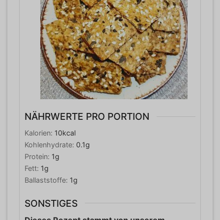
NÄHRWERTE PRO PORTION
Kalorien:
10
kcal
Kohlenhydrate:
0.1
g
Protein:
1
g
Fett:
1
g
Ballaststoffe:
1
g
SONSTIGES
Dieses Rezept stammt von unserem