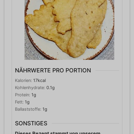
NÄHRWERTE PRO PORTION
Kalorien:
17
kcal
Kohlenhydrate:
0.1
g
Protein:
1
g
Fett:
1
g
Ballaststoffe:
1
g
SONSTIGES
Dieses Rezept stammt von unserem