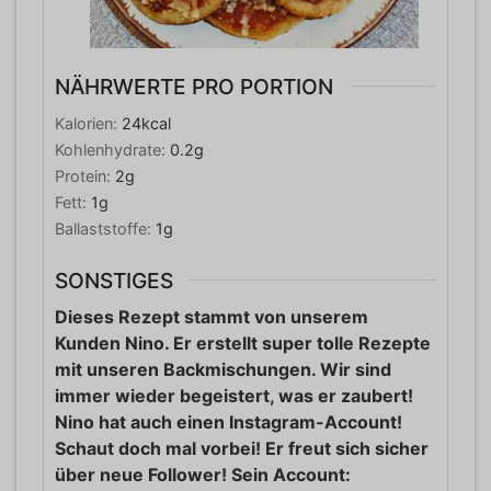
NÄHRWERTE PRO PORTION
Kalorien:
24
kcal
Kohlenhydrate:
0.2
g
Protein:
2
g
Fett:
1
g
Ballaststoffe:
1
g
SONSTIGES
Dieses Rezept stammt von unserem
Kunden Nino. Er erstellt super tolle Rezepte
mit unseren Backmischungen. Wir sind
immer wieder begeistert, was er zaubert!
Nino hat auch einen Instagram-Account!
Schaut doch mal vorbei! Er freut sich sicher
über neue Follower! Sein Account: