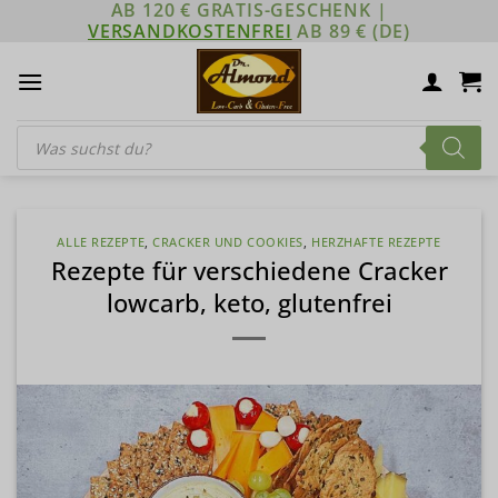
AB 120 € GRATIS-GESCHENK |
Zum
VERSANDKOSTENFREI
AB 89 € (DE)
Inhalt
springen
Products
search
ALLE REZEPTE
,
CRACKER UND COOKIES
,
HERZHAFTE REZEPTE
Rezepte für verschiedene Cracker
lowcarb, keto, glutenfrei