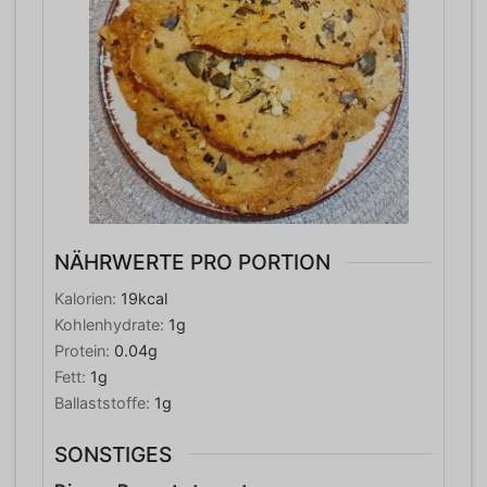
NÄHRWERTE PRO PORTION
Kalorien:
19
kcal
Kohlenhydrate:
1
g
Protein:
0.04
g
Fett:
1
g
Ballaststoffe:
1
g
SONSTIGES