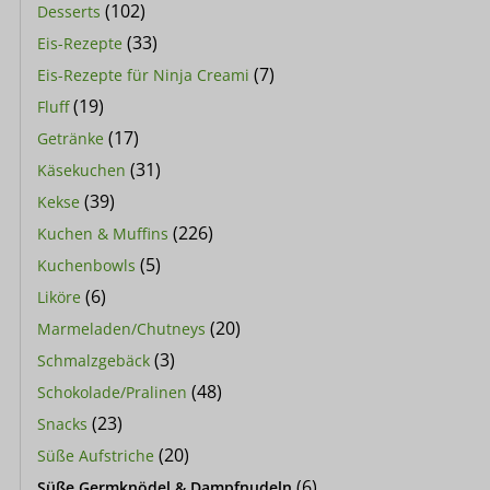
(102)
Desserts
(33)
Eis-Rezepte
(7)
Eis-Rezepte für Ninja Creami
(19)
Fluff
(17)
Getränke
(31)
Käsekuchen
(39)
Kekse
(226)
Kuchen & Muffins
(5)
Kuchenbowls
(6)
Liköre
(20)
Marmeladen/Chutneys
(3)
Schmalzgebäck
(48)
Schokolade/Pralinen
(23)
Snacks
(20)
Süße Aufstriche
(6)
Süße Germknödel & Dampfnudeln