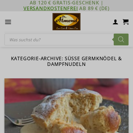
AB 120 € GRATIS-GESCHENK |
Zum
VERSANDKOSTENFREI
AB 89 € (DE)
Inhalt
springen
Products
search
KATEGORIE-ARCHIVE:
SÜSSE GERMKNÖDEL & D
AMPFNUDELN