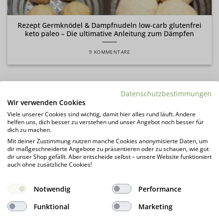
Rezept Germknödel & Dampfnudeln low-carb glutenfrei
keto paleo – Die ultimative Anleitung zum Dämpfen
9 KOMMENTARE
Datenschutzbestimmungen
REZEPT-KATEGORIEN
Wir verwenden Cookies
Viele unserer Cookies sind wichtig, damit hier alles rund läuft. Andere
helfen uns, dich besser zu verstehen und unser Angebot noch besser für
Aktionen
(1)
dich zu machen.
Mit deiner Zustimmung nutzen manche Cookies anonymisierte Daten, um
Alle Rezepte
(817)
dir maßgeschneiderte Angebote zu präsentieren oder zu schauen, wie gut
dir unser Shop gefällt. Aber entscheide selbst – unsere Website funktioniert
auch ohne zusätzliche Cookies!
Anleitungen
(12)
Brunch
(112)
Notwendig
Performance
Burger
(7)
Funktional
Marketing