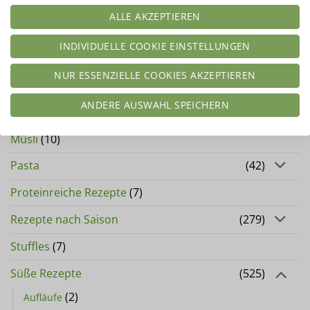
Frühstück
(42)
ALLE AKZEPTIEREN
Gästebuch
(2)
INDIVIDUELLE COOKIE EINSTELLUNGEN
Herzhafte Rezepte
(284)
NUR ESSENZIELLE COOKIES AKZEPTIEREN
Kalorienarme Rezepte
(163)
ANDERE AUSWAHL SPEICHERN
Klassiker
(66)
Müsli
(10)
Pasta
(42)
Proteinreiche Rezepte
(7)
Rezepte nach Saison
(279)
Stuffles
(7)
Süße Rezepte
(525)
(2)
Aufläufe