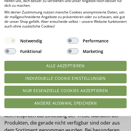
helfen uns, dich besser zu verstehen und unser Angebot noch besser für
Gutschein nicht mit anderen Gutscheinen kombiniert
dich zu machen.
werden kann. Dies gilt auch für Gutscheine, die eine
Mit deiner Zustimmung nutzen manche Cookies anonymisierte Daten, um
Multiplikation von Treue-Mandeln ermöglichen.
dir maßgeschneiderte Angebote zu präsentieren oder zu schauen, wie gut
dir unser Shop gefällt. Aber entscheide selbst – unsere Website funktioniert
auch ohne zusätzliche Cookies!
Für Bestellungen, in denen ein Treue-Mandel-Rabatt
eingelöst wird, werden keine Treue-Mandeln gezählt.
Notwendig
Performance
Weitere Bedingungen:
Funktional
Marketing
Jeder, der in unserem Shop https://lowcarb-
ALLE AKZEPTIEREN
glutenfrei.com ein Kundenkonto erstellt, nimmt
INDIVIDUELLE COOKIE EINSTELLUNGEN
automatisch ab dem 23.10.2016 an dem
Bonusprogramm teil und stimmt den
NUR ESSENZIELLE COOKIES AKZEPTIEREN
Teilnahmebedingungen zu. Das Einlösen der
gesammelten Treue-Mandeln ist freiwillig. Eine
ANDERE AUSWAHL SPEICHERN
Auszahlung als Geldwert ist nicht möglich. Es besteht
kein Anspruch auf Einlösung der Treue-Mandeln bei
Produkten, die gerade nicht verfügbar sind oder aus
dem Sortiment genommen wurden. Bei besonderen