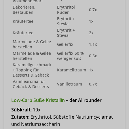
Volumenbedarf
Dekorieren,
Erythritol
0.7x
Bestäuben
Puder
Erythrit +
Kräutertee
1x
Stevia
Erythrit +
Kräutertee
2x
Stevia
Marmelade & Gelee
Gelierfix
1.1x
herstellen
Marmelade & Gelee
Gelierfix 50 %
0.6x
herstellen
weniger süß
Karamellgeschmack
+ Topping für
Karamelltraum
1x
Desserts & Gebäck
Vanillearoma für
Vanilletraum
0.7x
Gebäck & Desserts
Low-Carb Süße Kristallin
– der Allrounder
Süßkraft:
10x
Zutaten:
Erythritol, Süßstoffe Natriumcyclamat
und Natriumsaccharin