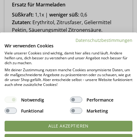
Ersatz für Marmeladen
Süßkraft:
1,1x |
weniger süß:
0,6
Zutaten:
Erythritol, Zitrusfaser, Geliermittel
Pektin, Säuerungsmittel Zitronensäure.
Enthält weniger als 2 % von: Süßstoffe
Datenschutzbestimmungen
Natriumcyclamat und Natriumsaccharin.
Wir verwenden Cookies
Zutaten:
50 % weniger süß:
Erythritol,
Viele unserer Cookies sind wichtig, damit hier alles rund läuft. Andere
helfen uns, dich besser zu verstehen und unser Angebot noch besser für
Zitrusfaser, Geliermittel Pektin, Säuerungsmittel
dich zu machen.
Zitronensäure.
Mit deiner Zustimmung nutzen manche Cookies anonymisierte Daten, um
dir maßgeschneiderte Angebote zu präsentieren oder zu schauen, wie gut
dir unser Shop gefällt. Aber entscheide selbst – unsere Website funktioniert
Verwendung
auch ohne zusätzliche Cookies!
Gelierfix ist ein Gelierzucker-Ersatz zur
Herstellung von zuckerreduzierten oder
Notwendig
Performance
zuckerfreien Marmeladen, Gelees oder
Funktional
Marketing
Chutneys.
ALLE AKZEPTIEREN
Geschmack