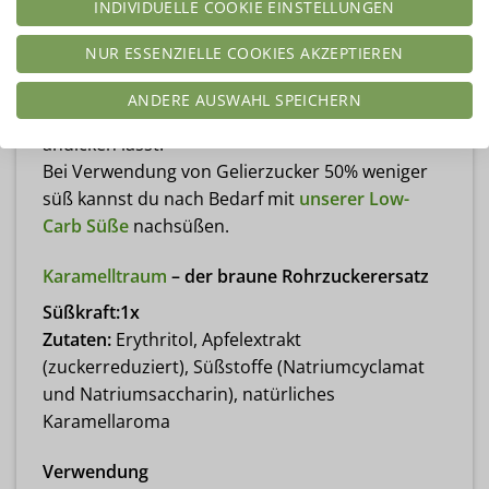
Bei Dosierung nach Anleitung entsteht eine
INDIVIDUELLE COOKIE EINSTELLUNGEN
angenehme Süße ohne Beigeschmack.
NUR ESSENZIELLE COOKIES AKZEPTIEREN
Wichtig zu wissen:
Er eignet sich nicht als normales Süßungsmittel,
ANDERE AUSWAHL SPEICHERN
da das enthaltene Pektin die Masse beim Kochen
andicken lässt.
Bei Verwendung von Gelierzucker 50% weniger
süß kannst du nach Bedarf mit
unserer Low-
Carb Süße
nachsüßen.
Karamelltraum
– der braune Rohrzuckerersatz
Süßkraft:1x
Zutaten:
Erythritol, Apfelextrakt
(zuckerreduziert), Süßstoffe (Natriumcyclamat
und Natriumsaccharin), natürliches
Karamellaroma
Verwendung