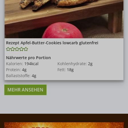
Rezept Apfel-Butter-Cookies lowcarb glutenfrei
Nährwerte pro Portion
Kalorien:
194
kcal
Kohlenhydrate:
2
g
Protein:
4
g
Fett:
18
g
Ballaststoffe:
4
g
MEHR ANSEHEN