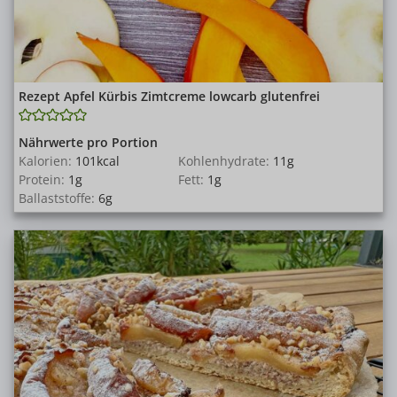
Rezept Apfel Kürbis Zimtcreme lowcarb glutenfrei
Nährwerte pro Portion
Kalorien:
101
kcal
Kohlenhydrate:
11
g
Protein:
1
g
Fett:
1
g
Ballaststoffe:
6
g