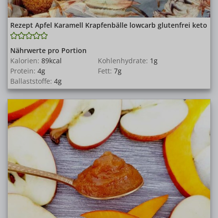
Rezept Apfel Karamell Krapfenbälle lowcarb glutenfrei keto
Nährwerte pro Portion
Kalorien:
89
kcal
Kohlenhydrate:
1
g
Protein:
4
g
Fett:
7
g
Ballaststoffe:
4
g