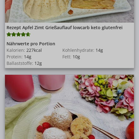
Rezept Apfel Zimt Grießauflauf lowcarb keto glutenfrei
Nährwerte pro Portion
Kalorien:
227
kcal
Kohlenhydrate:
14
g
Protein:
14
g
Fett:
10
g
Ballaststoffe:
12
g