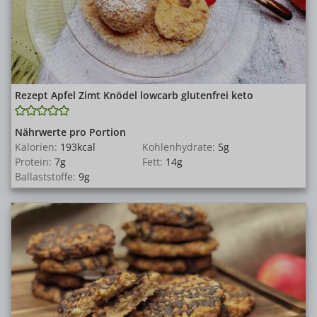
Rezept Apfel Zimt Knödel lowcarb glutenfrei keto
Nährwerte pro Portion
Kalorien:
193
kcal
Kohlenhydrate:
5
g
Protein:
7
g
Fett:
14
g
Ballaststoffe:
9
g