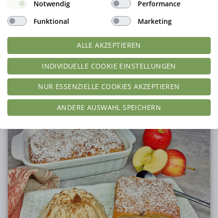
Notwendig
Performance
Funktional
Marketing
Rezept Apfel Streusel Hoopies lowcarb glutenfrei keto
ALLE AKZEPTIEREN
INDIVIDUELLE COOKIE EINSTELLUNGEN
Nährwerte pro Portion
Kalorien:
231
kcal
Kohlenhydrate:
2
g
NUR ESSENZIELLE COOKIES AKZEPTIEREN
Protein:
7
g
Fett:
18
g
Ballaststoffe:
13
g
ANDERE AUSWAHL SPEICHERN