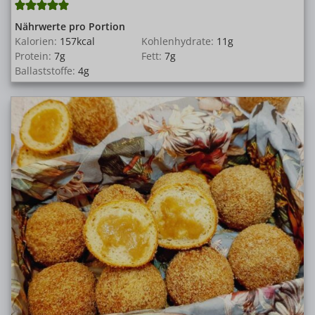
Nährwerte pro Portion
Kalorien:
157
kcal
Kohlenhydrate:
11
g
Protein:
7
g
Fett:
7
g
Ballaststoffe:
4
g