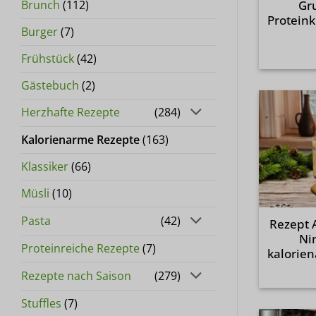
Brunch
(112)
Gr
Proteink
Burger
(7)
Frühstück
(42)
Gästebuch
(2)
Herzhafte Rezepte
(284)
Kalorienarme Rezepte
(163)
Klassiker
(66)
Müsli
(10)
Pasta
(42)
Rezept A
Ni
Proteinreiche Rezepte
(7)
kalorie
Rezepte nach Saison
(279)
Stuffles
(7)