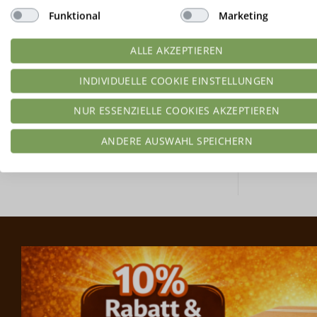
Funktional
Marketing
Reze
ALLE AKZEPTIEREN
Aufstric
INDIVIDUELLE COOKIE EINSTELLUNGEN
NUR ESSENZIELLE COOKIES AKZEPTIEREN
ANDERE AUSWAHL SPEICHERN