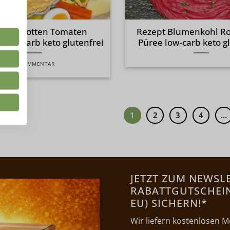
pt Karotten Tomaten
Rezept Blumenkohl Ro
h low-carb keto glutenfrei
Püree low-carb keto g
1 KOMMENTAR
1
2
3
4
…
JETZT ZUM NEWSL
RABATTGUTSCHEIN 
EU) SICHERN!*
Wir liefern kostenlosen M