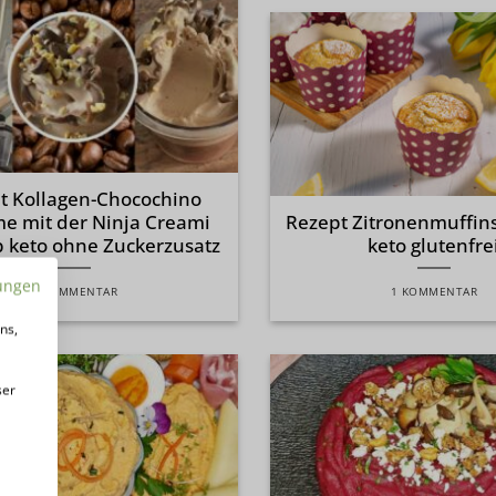
t Kollagen-Chocochino
me mit der Ninja Creami
Rezept Zitronenmuffins
b keto ohne Zuckerzusatz
keto glutenfre
ungen
1 KOMMENTAR
1 KOMMENTAR
ns,
ser