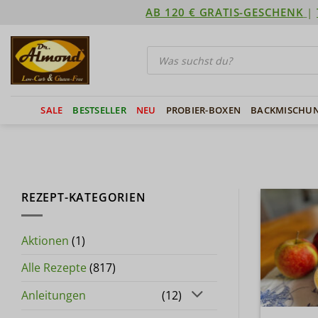
Zum
AB 120 € GRATIS-GESCHENK
|
Inhalt
springen
Products
search
SALE
BESTSELLER
NEU
PROBIER-BOXEN
BACKMISCHU
REZEPT-KATEGORIEN
Aktionen
(1)
Alle Rezepte
(817)
Anleitungen
(12)