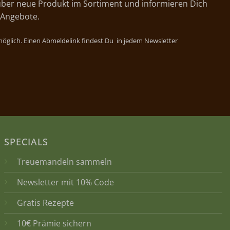
ber neue Produkt im Sortiment und informieren Dich
 Angebote.
 möglich. Einen Abmeldelink findest Du in jedem Newsletter
SPECIALS
Treuemandeln sammeln
Newsletter mit 10% Code
Gratis Rezepte
10€ Prämie sichern