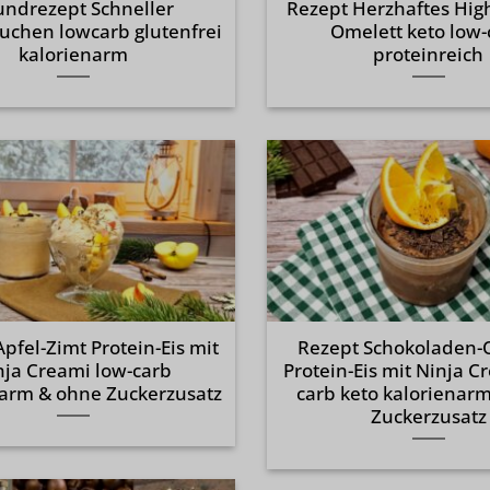
undrezept Schneller
Rezept Herzhaftes High
uchen lowcarb glutenfrei
Omelett keto low-
kalorienarm
proteinreich
pfel-Zimt Protein-Eis mit
Rezept Schokoladen-
nja Creami low-carb
Protein-Eis mit Ninja C
narm & ohne Zuckerzusatz
carb keto kalorienar
Zuckerzusatz