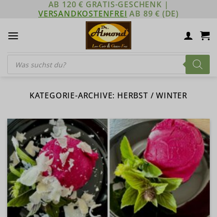
AB 120 € GRATIS-GESCHENK |
Zum
VERSANDKOSTENFREI
AB 89 € (DE)
Inhalt
springen
Products
search
KATEGORIE-ARCHIVE:
HERBST / WINTER