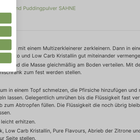
r. Almond Puddingpulver SAHNE
eren mit einem Multizerkleinerer zerkleinern. Dann in ein
, Nuketo und Low Carb Kristallin gut miteinander vermenge
gen und die Masse gleichmäßig am Boden verteilen. Mit d
ühlschrank zum fest werden stellen.
raum in einem Topf schmelzen, die Pfirsiche hinzufügen und 
n lassen. Gelegentlich umrühen bis die Flüssigkeit fast ve
ieb zum Abtropfen füllen. Die Flüssigkeit die noch übrig bleib
ssen.
eicht erhitzen.
k, Low Carb Kristallin, Pure Flavours, Abrieb der Zitrone un
 Seite stellen.