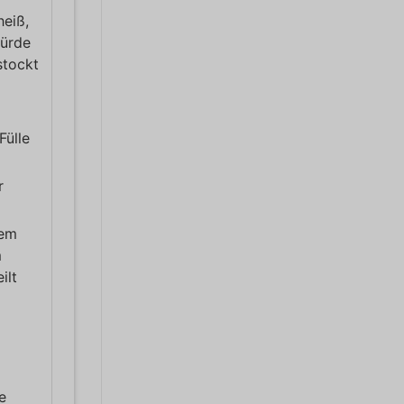
heiß,
würde
stockt
Fülle
r
dem
m
ilt
e