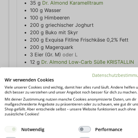
35
g
Dr. Almond Karamelltraum
100
g
Wasser
100
g
Himbeeren
200
g
griechischer Joghurt
200
g
Buko mit Skyr
200
g
Exquisa Fitline Frischkäse 0,2% Fett
200
g
Magerquark
3
Eier (Gr. M)
oder L
12
g
Dr. Almond Low-Carb Süße KRISTALLIN
Abrieb einer Bio-Zitrone
Datenschutzbestimm
10
Tropfen
Pure Flavour VANILLE-CREME
Wir verwenden Cookies
10
Tropfen
Pure Flavour Eierlikör
Viele unserer Cookies sind wichtig, damit hier alles rund läuft. Andere helfen u
1
Msp
Tonkabohne
dich besser zu verstehen und unser Angebot noch besser für dich zu machen.
100
g
Vollmilch
Mit deiner Zustimmung nutzen manche Cookies anonymisierte Daten, um dir
maßgeschneiderte Angebote zu präsentieren oder zu schauen, wie gut dir un
18
g
Dr. Almond Gelatine PREMIUM weiss, ge
Shop gefällt. Aber entscheide selbst – unsere Website funktioniert auch ohne
zusätzliche Cookies!
Zur Deko
300
g
Pfirsiche
in Spalten
Notwendig
Performance
35
g
Dr. Almond Karamelltraum