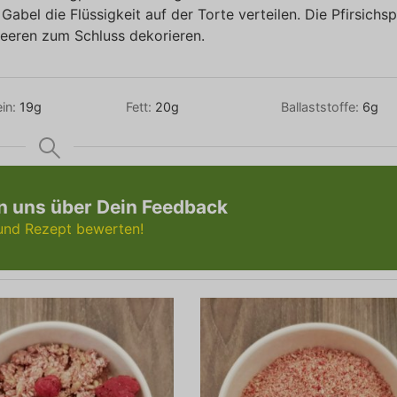
bel die Flüssigkeit auf der Torte verteilen. Die Pfirsichsp
beeren zum Schluss dekorieren.
ein:
19
g
Fett:
20
g
Ballaststoffe:
6
g
n uns über Dein Feedback
 und Rezept bewerten!