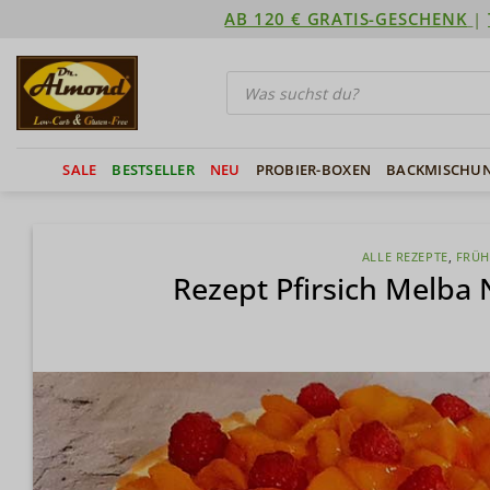
Zum
AB 120 € GRATIS-GESCHENK
|
Inhalt
springen
Products
search
SALE
BESTSELLER
NEU
PROBIER-BOXEN
BACKMISCHU
ALLE REZEPTE
,
FRÜH
Rezept Pfirsich Melba 