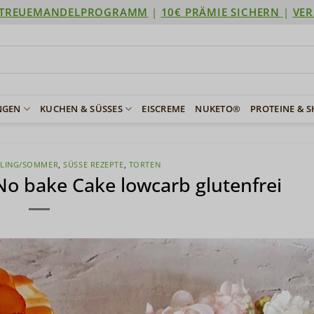
TREUEMANDELPROGRAMM
|
10€ PRÄMIE SICHERN
|
VER
NGEN
KUCHEN & SÜSSES
EISCREME
NUKETO®
PROTEINE & 
LING/SOMMER
,
SÜSSE REZEPTE
,
TORTEN
No bake Cake lowcarb glutenfrei