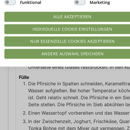
100
g
Wasser
Funktional
Marketing
4
g
Dr. Almond Puddingpulver Vanille
ODER
D
40
g
Himbeeren
ALLE AKZEPTIEREN
ANLEITUNGEN
INDIVIDUELLE COOKIE EINSTELLUNGEN
Boden
NUR ESSENZIELLE COOKIES AKZEPTIEREN
Gebackenes Müsli und gefriergetrocknete Himbe
Schüssel mit Mandelmehl, Mandelstaub, Butter
ANDERE AUSWAHL SPEICHERN
Den Boden der Backform mit Backpapier ausle
Unterseite eines Glases festdrücken. In den K
Fülle
Die Pfirsiche in Spalten schneiden, Karamellt
Wasser aufgießen. Bei hoher Temperatur köchel
ist. Geht relativ schnell. Die Pfirsiche in ein S
Seite stellen. Die Pfirsiche im Sieb abkühlen la
Einen Wassertopf vorbereiten und das Wasser l
In der Zwischenzeit, Joghurt, Frischkäse, Quar
Tonka Bohne mit dem Mixer gut vermengen. Zur