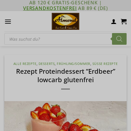
AB 120 € GRATIS-GESCHENK |
Zum
VERSANDKOSTENFREI
AB 89 € (DE)
Inhalt
springen
Products
search
ALLE REZEPTE
,
DESSERTS
,
FRÜHLING/SOMMER
,
SÜSSE REZEPTE
Rezept Proteindessert “Erdbeer”
lowcarb glutenfrei