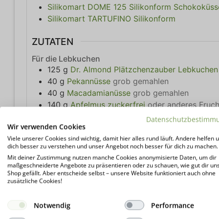
Silikomart DOME 125 Silikonform Schokoküss
Silikomart TARTUFINO Silikonform
ZUTATEN
Für die Lebkuchen
125
g
Dr. Almond Plätzchenzauber Lebkuchen
40
g
Pekannüsse
grob gemahlen
40
g
Macadamianüsse
grob gemahlen
140
g
Apfelmus zuckerfrei
oder anderes Fruc
2
Eier (Gr. M)
Datenschutzbestimm
Wir verwenden Cookies
80
g
Butter
geschmolzen
Viele unserer Cookies sind wichtig, damit hier alles rund läuft. Andere helfen u
50
g
Dr. Almond Karamelltraum
dich besser zu verstehen und unser Angebot noch besser für dich zu machen.
10
g
Dr. Almond PREMIUM Kakaopulver
Mit deiner Zustimmung nutzen manche Cookies anonymisierte Daten, um dir
20
Tropfen
Pure Flavour Honig
maßgeschneiderte Angebote zu präsentieren oder zu schauen, wie gut dir un
Shop gefällt. Aber entscheide selbst – unsere Website funktioniert auch ohne
Für die Füllung
zusätzliche Cookies!
50
g
Marzipan lowcarb
50
g
Fruchtaufstrich low carb
beliebige Sorte
Notwendig
Performance