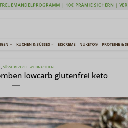
TREUEMANDELPROGRAMM
|
10€ PRÄMIE SICHERN
|
VER
NGEN
KUCHEN & SÜSSES
EISCREME
NUKETO®
PROTEINE & 
E
,
SÜSSE REZEPTE
,
WEIHNACHTEN
mben lowcarb glutenfrei keto