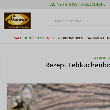
Zum
AB 120 € GRATIS-GESCHENK
|
Inhalt
springen
Products
search
SALE
BESTSELLER
NEU
PROBIER-BOXEN
BACKMISCHU
ALLE REZEPT
Rezept Lebkuchenbo