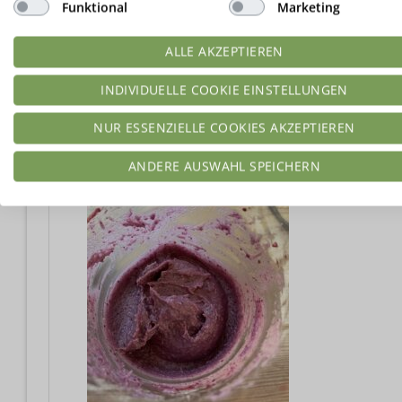
Für den Bezug
Funktional
Marketing
100
g
Dr. Almond Schokoladenzauber Vollmilc
ALLE AKZEPTIEREN
ANLEITUNGEN
INDIVIDUELLE COOKIE EINSTELLUNGEN
Lowcarb-Marzipan (Rezept
KLICK
) und Frucht
NUR ESSENZIELLE COOKIES AKZEPTIEREN
etwas Alkohol verfeinert werden, wenn man 
ANDERE AUSWAHL SPEICHERN