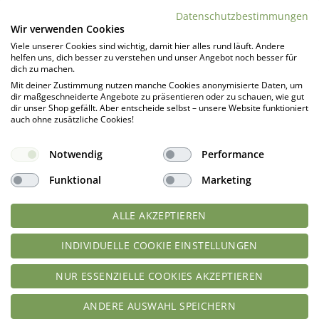
DAS KÖNNTE DIR AUCH GEFALLEN …
Datenschutzbestimmungen
Wir verwenden Cookies
Viele unserer Cookies sind wichtig, damit hier alles rund läuft. Andere
helfen uns, dich besser zu verstehen und unser Angebot noch besser für
dich zu machen.
Mit deiner Zustimmung nutzen manche Cookies anonymisierte Daten, um
dir maßgeschneiderte Angebote zu präsentieren oder zu schauen, wie gut
dir unser Shop gefällt. Aber entscheide selbst – unsere Website funktioniert
NICHT VORRÄTIG
NICHT VORRÄTIG
auch ohne zusätzliche Cookies!
Notwendig
Performance
Funktional
Marketing
Master Class Baguetteblech 39
Lurch Flexiform Brotform
cm perforiert
Batzen 14,5 x 10,5 x 7cm
ALLE AKZEPTIEREN
15,99
€
19,99
€
zzgl.
Versandkosten
zzgl.
Versandkosten
INDIVIDUELLE COOKIE EINSTELLUNGEN
WEITERLESEN
WEITERLESEN
NUR ESSENZIELLE COOKIES AKZEPTIEREN
ANDERE AUSWAHL SPEICHERN