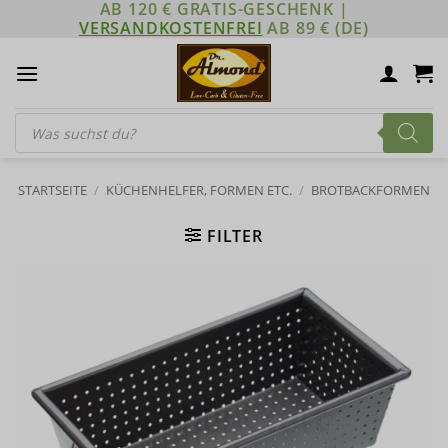
AB 120 € GRATIS-GESCHENK |
Zum
VERSANDKOSTENFREI
AB 89 € (DE)
Inhalt
springen
Products
search
STARTSEITE
/
KÜCHENHELFER, FORMEN ETC.
/
BROTBACKFORMEN
FILTER