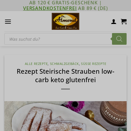
AB 120 € GRATIS-GESCHENK |
Zum
VERSANDKOSTENFREI
AB 89 € (DE)
Inhalt
springen
Products
search
ALLE REZEPTE
,
SCHMALZGEBÄCK
,
SÜSSE REZEPTE
Rezept Steirische Strauben low-
carb keto glutenfrei