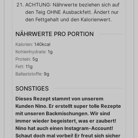
ACHTUNG: Nährwerte beziehen sich auf
den Teig OHNE Ausbackfett. Ändert nur
den Fettgehalt und den Kalorienwert.
NÄHRWERTE PRO PORTION
Kalorien:
140
kcal
Kohlenhydrate:
1
g
Protein:
5
g
Fett:
11
g
Ballaststoffe:
9
g
SONSTIGES
Dieses Rezept stammt von unserem
Kunden Nino. Er erstellt super tolle Rezepte
mit unseren Backmischungen. Wir sind
immer wieder begeistert, was er zaubert!
Nino hat auch einen Instagram-Account!
Schaut doch mal vorbei! Er freut sich sicher