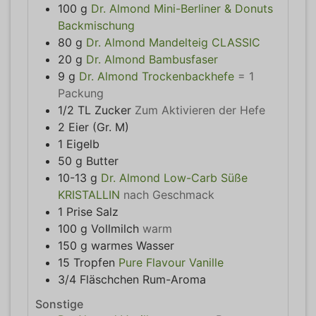
100
g
Dr. Almond Mini-Berliner & Donuts
Backmischung
80
g
Dr. Almond Mandelteig CLASSIC
20
g
Dr. Almond Bambusfaser
9
g
Dr. Almond Trockenbackhefe
= 1
Packung
1/2
TL
Zucker
Zum Aktivieren der Hefe
2
Eier (Gr. M)
1
Eigelb
50
g
Butter
10-13
g
Dr. Almond Low-Carb Süße
KRISTALLIN
nach Geschmack
1
Prise
Salz
100
g
Vollmilch
warm
150
g
warmes Wasser
15
Tropfen
Pure Flavour Vanille
3/4
Fläschchen
Rum-Aroma
Sonstige