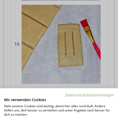
Mit einem Pinsel oder Finger die Ränder
Datenschutzbestimmungen
mit Wasser glattstreichen.
Wir verwenden Cookies
Die Strauben auf ein Backpapier setzen.
Viele unserer Cookies sind wichtig, damit hier alles rund läuft. Andere
helfen uns, dich besser zu verstehen und unser Angebot noch besser für
Backofen auf 70 Grad Umluft vorheizen.
dich zu machen.
Strauben mit einem Küchentuch