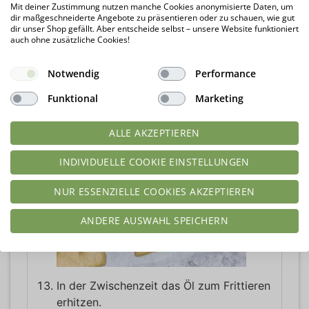
Mit deiner Zustimmung nutzen manche Cookies anonymisierte Daten, um
abdecken und im Backofen bei 70 Grad
dir maßgeschneiderte Angebote zu präsentieren oder zu schauen, wie gut
dir unser Shop gefällt. Aber entscheide selbst – unsere Website funktioniert
nochmal 20 - 30 Minuten entspannen
auch ohne zusätzliche Cookies!
lassen.
Notwendig
Performance
Funktional
Marketing
ALLE AKZEPTIEREN
INDIVIDUELLE COOKIE EINSTELLUNGEN
NUR ESSENZIELLE COOKIES AKZEPTIEREN
ANDERE AUSWAHL SPEICHERN
In der Zwischenzeit das Öl zum Frittieren
erhitzen.