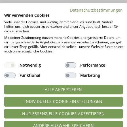
Kundenrezensionen (40)
Datenschutzbestimmungen
Wir verwenden Cookies
Viele unserer Cookies sind wichtig, damit hier alles rund läuft. Andere
DAS KÖNNTE DIR AUCH GEFALLEN …
helfen uns, dich besser zu verstehen und unser Angebot noch besser für
dich zu machen.
Mit deiner Zustimmung nutzen manche Cookies anonymisierte Daten, um
dir maßgeschneiderte Angebote zu präsentieren oder zu schauen, wie gut
dir unser Shop gefällt. Aber entscheide selbst – unsere Website funktioniert
auch ohne zusätzliche Cookies!
Notwendig
Performance
Funktional
Marketing
ALLE AKZEPTIEREN
Karamelltraum – Low-Carb
Low-Carb Süße PUDER 500 g
Brauner Rohrzucker-Ersatz aus
Zuckerersatz (10-fache Süßkraft
INDIVIDUELLE COOKIE EINSTELLUNGEN
Erythrit | nur 0.8 kcal & 0.1 g
von Zucker!)
Kohlenhydrate – 1000 g
NUR ESSENZIELLE COOKIES AKZEPTIEREN
Bewertet
Bewertet
ANDERE AUSWAHL SPEICHERN