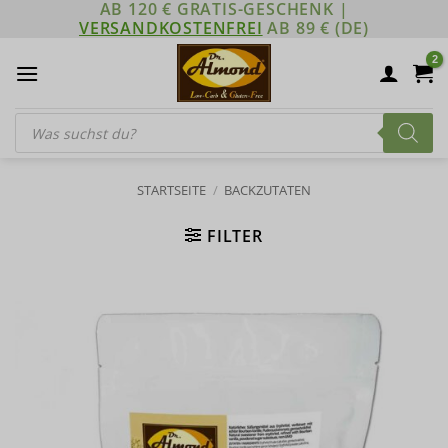
AB 120 € GRATIS-GESCHENK |
Zum
VERSANDKOSTENFREI
AB 89 € (DE)
Inhalt
springen
Products
search
STARTSEITE
/
BACKZUTATEN
FILTER