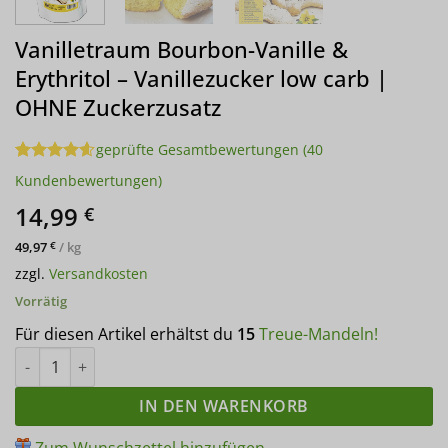
Vanilletraum Bourbon-Vanille &
Erythritol – Vanillezucker low carb |
OHNE Zuckerzusatz
geprüfte Gesamtbewertungen
(
40
Bewertet
40
Kundenbewertungen)
mit
4.55
von 5,
14,99
€
basierend
auf
49,97
/
kg
€
Kundenbewertungen
zzgl.
Versandkosten
Vorrätig
Für diesen Artikel erhältst du
15
Treue-Mandeln!
Vanilletraum Bourbon-Vanille & Erythritol - Vanillezucker low
IN DEN WARENKORB