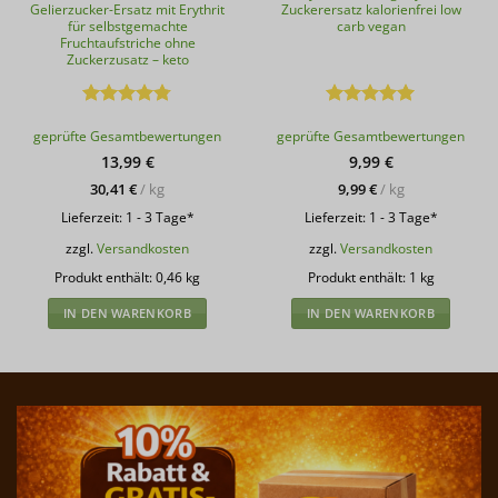
Gelierzucker-Ersatz mit Erythrit
Zuckerersatz kalorienfrei low
für selbstgemachte
carb vegan
Fruchtaufstriche ohne
Zuckerzusatz – keto
Bewertet
Bewertet
geprüfte Gesamtbewertungen
geprüfte Gesamtbewertungen
mit
4.78
mit
5
von
von 5
5
13,99
€
9,99
€
30,41
€
/
kg
9,99
€
/
kg
Lieferzeit:
1 - 3 Tage*
Lieferzeit:
1 - 3 Tage*
zzgl.
Versandkosten
zzgl.
Versandkosten
Produkt enthält: 0,46
kg
Produkt enthält: 1
kg
IN DEN WARENKORB
IN DEN WARENKORB