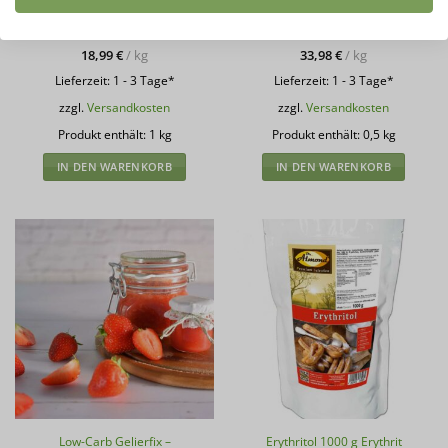
geprüfte Gesamtbewertungen
geprüfte Gesamtbewertungen
mit
4.9
mit
4.81
von 5
von 5
18,99
€
16,99
€
18,99
€
/
kg
33,98
€
/
kg
Lieferzeit:
1 - 3 Tage*
Lieferzeit:
1 - 3 Tage*
zzgl.
Versandkosten
zzgl.
Versandkosten
Produkt enthält: 1
kg
Produkt enthält: 0,5
kg
IN DEN WARENKORB
IN DEN WARENKORB
Low-Carb Gelierfix –
Erythritol 1000 g Erythrit