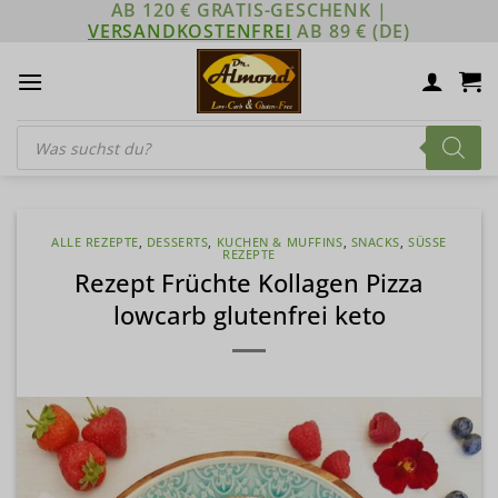
AB 120 € GRATIS-GESCHENK |
Zum
VERSANDKOSTENFREI
AB 89 € (DE)
Inhalt
springen
Products
search
ALLE REZEPTE
,
DESSERTS
,
KUCHEN & MUFFINS
,
SNACKS
,
SÜSSE R
EZEPTE
Rezept Früchte Kollagen Pizza
lowcarb glutenfrei keto