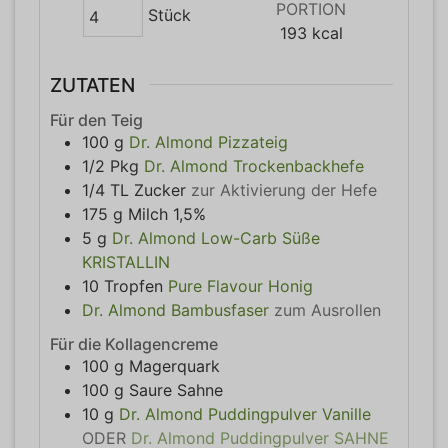
PORTION
Stück
193
kcal
ZUTATEN
Für den Teig
100
g
Dr. Almond Pizzateig
1/2
Pkg
Dr. Almond Trockenbackhefe
1/4
TL
Zucker
zur Aktivierung der Hefe
175
g
Milch 1,5%
5
g
Dr. Almond Low-Carb Süße
KRISTALLIN
10
Tropfen
Pure Flavour Honig
Dr. Almond Bambusfaser
zum Ausrollen
Für die Kollagencreme
100
g
Magerquark
100
g
Saure Sahne
10
g
Dr. Almond Puddingpulver Vanille
ODER
Dr. Almond Puddingpulver SAHNE