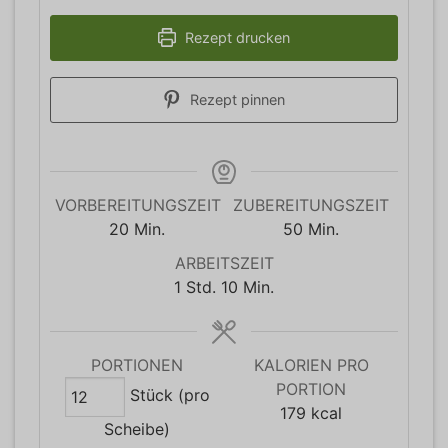
Rezept drucken
Rezept pinnen
VORBEREITUNGSZEIT
ZUBEREITUNGSZEIT
Minuten
Minuten
20
Min.
50
Min.
ARBEITSZEIT
Stunde
Minuten
1
Std.
10
Min.
PORTIONEN
KALORIEN PRO
PORTION
Stück (pro
179
kcal
Scheibe)