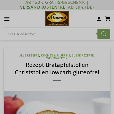
AB 120 € GRATIS-GESCHENK |
Zum
VERSANDKOSTENFREI
AB 89 € (DE)
Inhalt
springen
Products
search
ALLE REZEPTE
,
KUCHEN & MUFFINS
,
SÜSSE REZEPTE
,
WEIHNACHTEN
Rezept Bratapfelstollen
Christstollen lowcarb glutenfrei