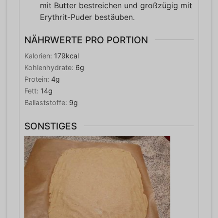
mit Butter bestreichen und großzügig mit
Erythrit-Puder bestäuben.
NÄHRWERTE PRO PORTION
Kalorien:
179
kcal
Kohlenhydrate:
6
g
Protein:
4
g
Fett:
14
g
Ballaststoffe:
9
g
SONSTIGES