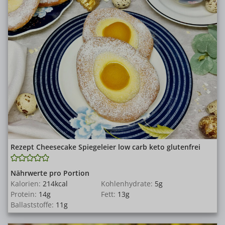
Rezept Cheesecake Spiegeleier low carb keto glutenfrei
Nährwerte pro Portion
Kalorien:
214
kcal
Kohlenhydrate:
5
g
Protein:
14
g
Fett:
13
g
Ballaststoffe:
11
g