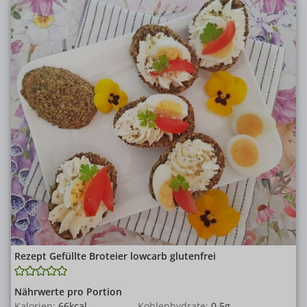
Rezept Gefüllte Broteier lowcarb glutenfrei
Nährwerte pro Portion
Kalorien:
66
kcal
Kohlenhydrate:
0.5
g