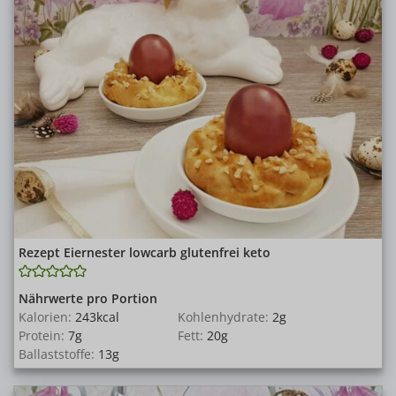
Rezept Eiernester lowcarb glutenfrei keto
Nährwerte pro Portion
Kalorien:
243
kcal
Kohlenhydrate:
2
g
Protein:
7
g
Fett:
20
g
Ballaststoffe:
13
g