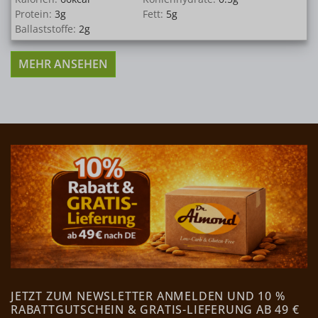
Protein:
3
g
Fett:
5
g
Ballaststoffe:
2
g
MEHR ANSEHEN
JETZT ZUM NEWSLETTER ANMELDEN UND 10 %
RABATTGUTSCHEIN & GRATIS-LIEFERUNG AB 49 €