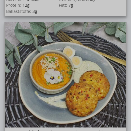
Protein:
12
g
Fett:
7
g
Ballaststoffe:
3
g