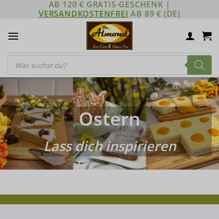
AB 120 € GRATIS-GESCHENK |
Zum
VERSANDKOSTENFREI
AB 89 € (DE)
Inhalt
springen
Products
search
Ostern
Lass dich inspirieren