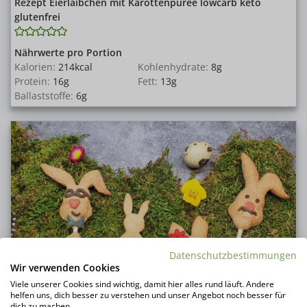
Rezept Eierlaibchen mit Karottenpüree lowcarb keto
glutenfrei
Nährwerte pro Portion
Kalorien:
214
kcal
Kohlenhydrate:
8
g
Protein:
16
g
Fett:
13
g
Ballaststoffe:
6
g
Datenschutzbestimmungen
Wir verwenden Cookies
Viele unserer Cookies sind wichtig, damit hier alles rund läuft. Andere
helfen uns, dich besser zu verstehen und unser Angebot noch besser für
dich zu machen.