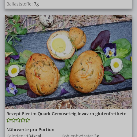
Ballaststoffe:
7
g
Rezept Eier im Quark Gemüseteig lowcarb glutenfrei keto
Nährwerte pro Portion
Kalorien:
134
kcal
Kohlenhydrate:
3
g