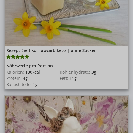
Rezept Eierlikör lowcarb keto | ohne Zucker
Nährwerte pro Portion
Kalorien:
180
kcal
Kohlenhydrate:
3
g
Protein:
4
g
Fett:
11
g
Ballaststoffe:
1
g