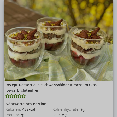
Rezept Dessert a la "Schwarzwälder Kirsch" im Glas
lowcarb glutenfrei
Nährwerte pro Portion
Kalorien:
458
kcal
Kohlenhydrate:
9
g
Protein:
7
g
Fett:
39
g