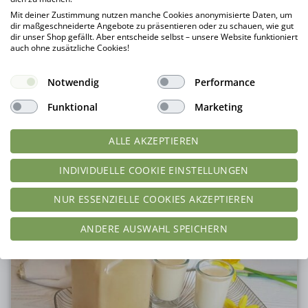
Mit deiner Zustimmung nutzen manche Cookies anonymisierte Daten, um
dir maßgeschneiderte Angebote zu präsentieren oder zu schauen, wie gut
dir unser Shop gefällt. Aber entscheide selbst – unsere Website funktioniert
auch ohne zusätzliche Cookies!
Rezept Eierlikör Mohn Haserl am Stiel lowcarb glutenfrei
keto
Notwendig
Performance
Nährwerte pro Portion
Funktional
Marketing
Kalorien:
36
kcal
Kohlenhydrate:
1
g
Protein:
1
g
Fett:
3
g
ALLE AKZEPTIEREN
Ballaststoffe:
2
g
INDIVIDUELLE COOKIE EINSTELLUNGEN
NUR ESSENZIELLE COOKIES AKZEPTIEREN
ANDERE AUSWAHL SPEICHERN