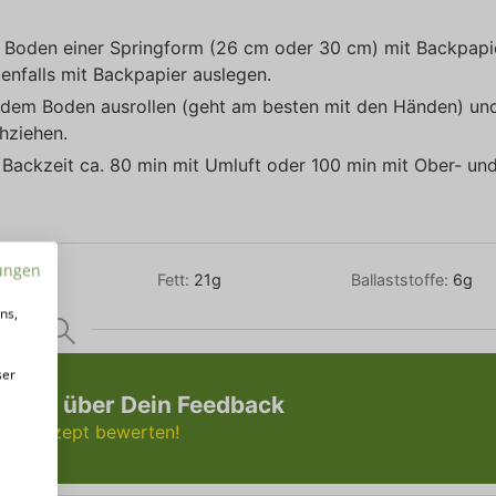
en Boden einer Springform (26 cm oder 30 cm) mit Backpapi
enfalls mit Backpapier auslegen.
f dem Boden ausrollen (geht am besten mit den Händen) un
hziehen.
 Backzeit ca. 80 min mit Umluft oder 100 min mit Ober- un
ungen
ein:
5
g
Fett:
21
g
Ballaststoffe:
6
g
ns,
ser
n uns über Dein Feedback
 und Rezept bewerten!