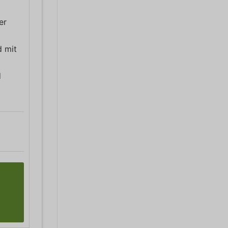
er
d mit
d