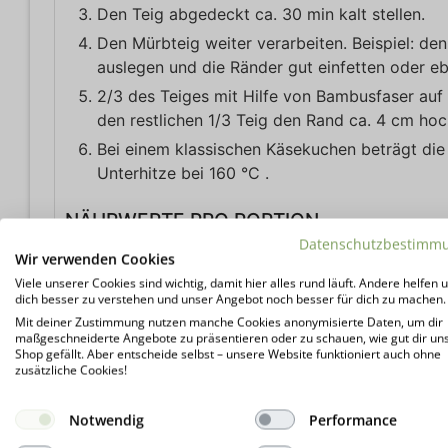
Den Teig abgedeckt ca. 30 min kalt stellen.
Den Mürbteig weiter verarbeiten. Beispiel: d
auslegen und die Ränder gut einfetten oder eb
2/3 des Teiges mit Hilfe von Bambusfaser au
den restlichen 1/3 Teig den Rand ca. 4 cm hoc
Bei einem klassischen Käsekuchen beträgt die
Unterhitze bei 160 °C .
NÄHRWERTE PRO PORTION
Datenschutzbestimm
Kalorien:
222
kcal
Kohlenhydrate:
1
g
Prot
Wir verwenden Cookies
Viele unserer Cookies sind wichtig, damit hier alles rund läuft. Andere helfen u
dich besser zu verstehen und unser Angebot noch besser für dich zu machen.
Mit deiner Zustimmung nutzen manche Cookies anonymisierte Daten, um dir
maßgeschneiderte Angebote zu präsentieren oder zu schauen, wie gut dir un
Shop gefällt. Aber entscheide selbst – unsere Website funktioniert auch ohne
Wir freue
zusätzliche Cookies!
Hier klicken
Notwendig
Performance