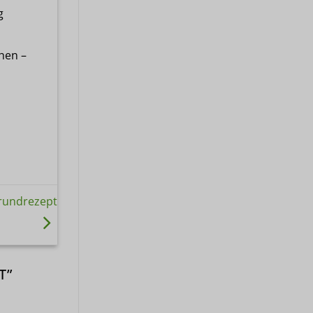
g
hen –
Grundrezept
T
”