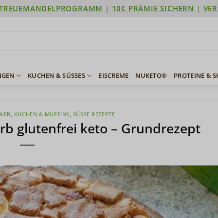
TREUEMANDELPROGRAMM
|
10€ PRÄMIE SICHERN
|
VER
NGEN
KUCHEN & SÜSSES
EISCREME
NUKETO®
PROTEINE & 
IKER
,
KUCHEN & MUFFINS
,
SÜSSE REZEPTE
rb glutenfrei keto – Grundrezept