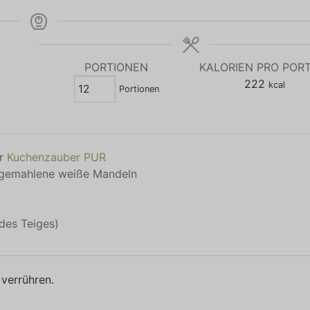
PORTIONEN
KALORIEN PRO POR
222
kcal
Portionen
r
Kuchenzauber PUR
n gemahlene weiße Mandeln
des Teiges)
verrühren.