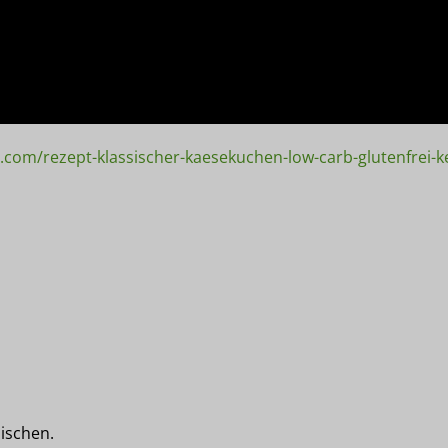
i.com/rezept-klassischer-kaesekuchen-low-carb-glutenfrei-k
ischen.