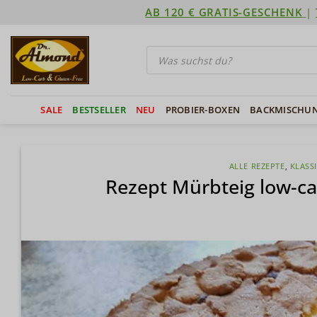
Zum
AB 120 € GRATIS-GESCHENK
|
Inhalt
springen
Products
search
SALE
BESTSELLER
NEU
PROBIER-BOXEN
BACKMISCHU
ALLE REZEPTE
,
KLASS
Rezept Mürbteig low-ca