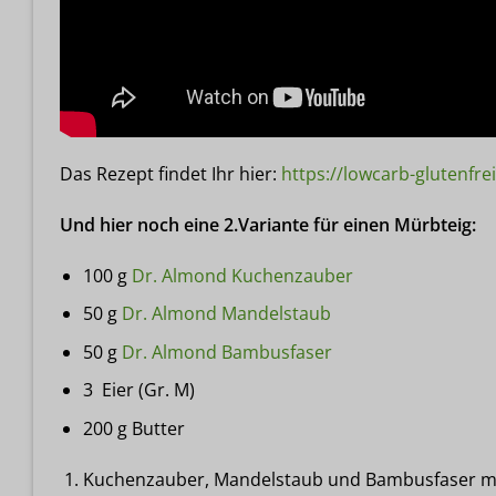
Das Rezept findet Ihr hier:
https://lowcarb-glutenfre
Und hier noch eine 2.Variante für einen Mürbteig:
100
g
Dr. Almond Kuchenzauber
50
g
Dr. Almond Mandelstaub
50
g
Dr. Almond Bambusfaser
3
Eier (Gr. M)
200
g
Butter
Kuchenzauber, Mandelstaub und Bambusfaser m