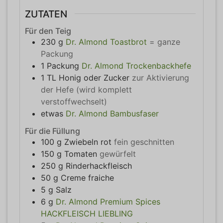
ZUTATEN
Für den Teig
230
g
Dr. Almond Toastbrot
= ganze
Packung
1
Packung
Dr. Almond Trockenbackhefe
1
TL
Honig oder Zucker
zur Aktivierung
der Hefe (wird komplett
verstoffwechselt)
etwas
Dr. Almond Bambusfaser
Für die Füllung
100
g
Zwiebeln rot
fein geschnitten
150
g
Tomaten
gewürfelt
250
g
Rinderhackfleisch
50
g
Creme fraiche
5
g
Salz
6
g
Dr. Almond Premium Spices
HACKFLEISCH LIEBLING