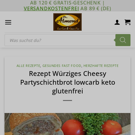
AB 120 € GRATIS-GESCHENK |
Zum
VERSANDKOSTENFREI
AB 89 € (DE)
Inhalt
springen
Products
search
ALLE REZEPTE
,
GESUNDES FAST FOOD
,
HERZHAFTE REZEPTE
Rezept Würziges Cheesy
Partyschichtbrot lowcarb keto
glutenfrei