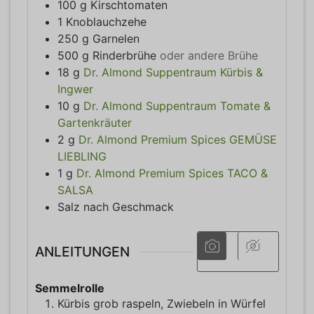
100
g
Kirschtomaten
1
Knoblauchzehe
250
g
Garnelen
500
g
Rinderbrühe
oder andere Brühe
18
g
Dr. Almond Suppentraum Kürbis &
Ingwer
10
g
Dr. Almond Suppentraum Tomate &
Gartenkräuter
2
g
Dr. Almond Premium Spices GEMÜSE
LIEBLING
1
g
Dr. Almond Premium Spices TACO &
SALSA
Salz nach Geschmack
ANLEITUNGEN
Semmelrolle
Kürbis grob raspeln, Zwiebeln in Würfel