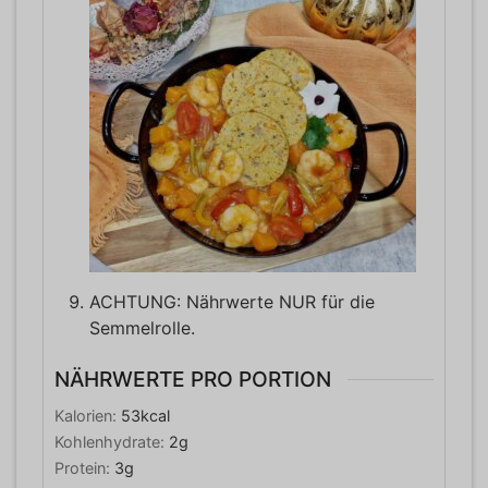
ACHTUNG: Nährwerte NUR für die
Semmelrolle.
NÄHRWERTE PRO PORTION
Kalorien:
53
kcal
Kohlenhydrate:
2
g
Protein:
3
g