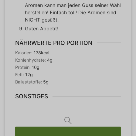
Aromen kann man jeden Guss seiner Wahl
herstellen! Einfach toll! Die Aromen sind
NICHT gesüßt!
Guten Appetit!
NÄHRWERTE PRO PORTION
Kalorien:
178
kcal
Kohlenhydrate:
4
g
Protein:
10
g
Fett:
12
g
Ballaststoffe:
5
g
SONSTIGES