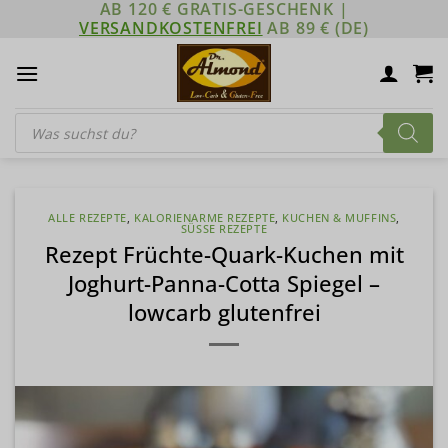
AB 120 € GRATIS-GESCHENK |
Zum
VERSANDKOSTENFREI
AB 89 € (DE)
Inhalt
springen
Products
search
ALLE REZEPTE
,
KALORIENARME REZEPTE
,
KUCHEN & MUFFINS
,
SÜSSE REZEPTE
Rezept Früchte-Quark-Kuchen mit
Joghurt-Panna-Cotta Spiegel –
lowcarb glutenfrei