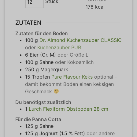
Stück
178
kcal
ZUTATEN
Zutaten für den Boden
100
g
Dr. Almond Kuchenzauber CLASSIC
oder
Kuchenzauber PUR
6
Eier (Gr. M)
oder Größe L
100
g
Sahne
oder Kokosmilch
250
g
Magerquark
15
Tropfen
Pure Flavour Keks
optional -
damit bekommt Boden einen keksigen
Geschmack
Du benötigst zusätzlich
1
Lurch Flexiform Obstboden 28 cm
Für die Panna Cotta
125
g
Sahne
125
g
Joghurt (1.5 % Fett)
oder andere