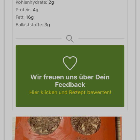
Kohlenhydrate:
2
g
Protein:
4
g
Fett:
16
g
Ballaststoffe:
3
g
Wir freuen uns über Dein
Feedback
Hier klicken und Rezept bewerten!