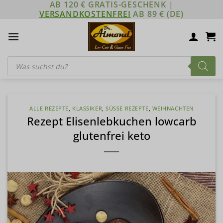
AB 120 € GRATIS-GESCHENK |
Zum
VERSANDKOSTENFREI
AB 89 € (DE)
Inhalt
springen
Products
search
ALLE REZEPTE
,
KLASSIKER
,
SÜSSE REZEPTE
,
WEIHNACHTEN
Rezept Elisenlebkuchen lowcarb
glutenfrei keto