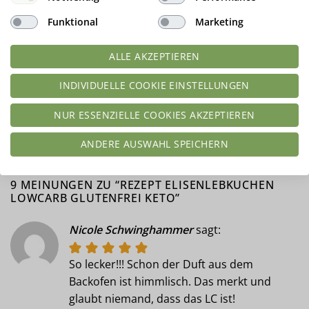
Funktional
Marketing
ALLE AKZEPTIEREN
INDIVIDUELLE COOKIE EINSTELLUNGEN
Rezept Müsli Nuss
Rezept Schokobons mit
NUR ESSENZIELLE COOKIES AKZEPTIEREN
Schokoriegel keto lowcarb
Nuss-Sahne-Creme
glutenfrei
lowcarb keto glutenfrei
ANDERE AUSWAHL SPEICHERN
9 MEINUNGEN ZU “
REZEPT ELISENLEBKUCHEN
LOWCARB GLUTENFREI KETO
”
Nicole Schwinghammer
sagt:
So lecker!!! Schon der Duft aus dem
Backofen ist himmlisch. Das merkt und
glaubt niemand, dass das LC ist!