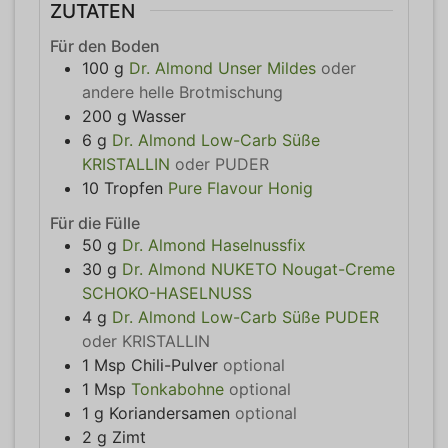
ZUTATEN
Für den Boden
100
g
Dr. Almond Unser Mildes
oder
andere helle Brotmischung
200
g
Wasser
6
g
Dr. Almond Low-Carb Süße
KRISTALLIN
oder PUDER
10
Tropfen
Pure Flavour Honig
Für die Fülle
50
g
Dr. Almond Haselnussfix
30
g
Dr. Almond NUKETO Nougat-Creme
SCHOKO-HASELNUSS
4
g
Dr. Almond Low-Carb Süße PUDER
oder KRISTALLIN
1
Msp
Chili-Pulver
optional
1
Msp
Tonkabohne
optional
1
g
Koriandersamen
optional
2
g
Zimt