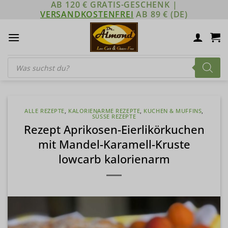
AB 120 € GRATIS-GESCHENK |
Zum
VERSANDKOSTENFREI
AB 89 € (DE)
Inhalt
springen
Products
search
ALLE REZEPTE
,
KALORIENARME REZEPTE
,
KUCHEN & MUFFINS
,
SÜSSE REZEPTE
Rezept Aprikosen-Eierlikörkuchen
mit Mandel-Karamell-Kruste
lowcarb kalorienarm