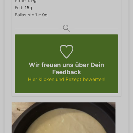
Protein:
9
g
Fett:
15
g
Ballaststoffe:
9
g
Wir freuen uns über Dein
Feedback
Hier klicken und Rezept bewerten!