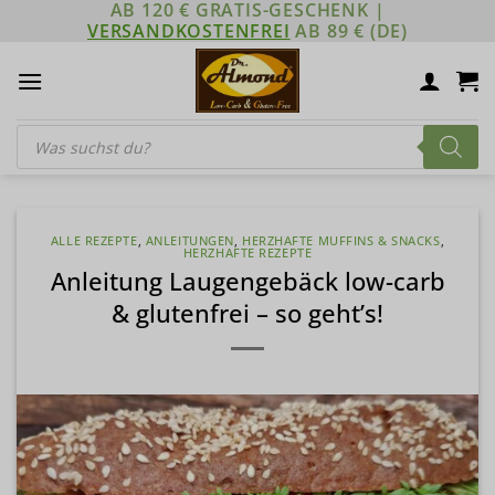
AB 120 € GRATIS-GESCHENK |
Zum
VERSANDKOSTENFREI
AB 89 € (DE)
Inhalt
springen
Products
search
ALLE REZEPTE
,
ANLEITUNGEN
,
HERZHAFTE MUFFINS & SNACKS
,
HERZHAFTE REZEPTE
Anleitung Laugengebäck low-carb
& glutenfrei – so geht’s!