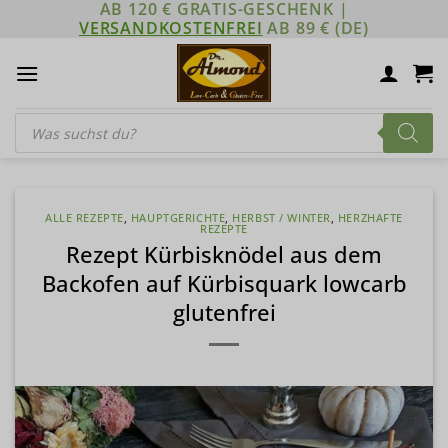
AB 120 € GRATIS-GESCHENK |
Zum
VERSANDKOSTENFREI
AB 89 € (DE)
Inhalt
springen
Products
search
ALLE REZEPTE
,
HAUPTGERICHTE
,
HERBST / WINTER
,
HERZHAFTE
REZEPTE
Rezept Kürbisknödel aus dem
Backofen auf Kürbisquark lowcarb
glutenfrei