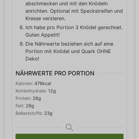
abschmecken und mit den Knödeln
anrichten. Optional mit Speckstreifen und
Kresse verzieren.
Ich habe pro Portion 3 Knödel gerechnet.
Guten Appetit!
Die Nährwerte beziehen sich auf eine
Portion mit Knödel und Quark OHNE
Deko!
NÄHRWERTE PRO PORTION
Kalorien:
476
kcal
Kohlenhydrate:
12
g
Protein:
26
g
Fett:
28
g
Ballaststoffe:
23
g