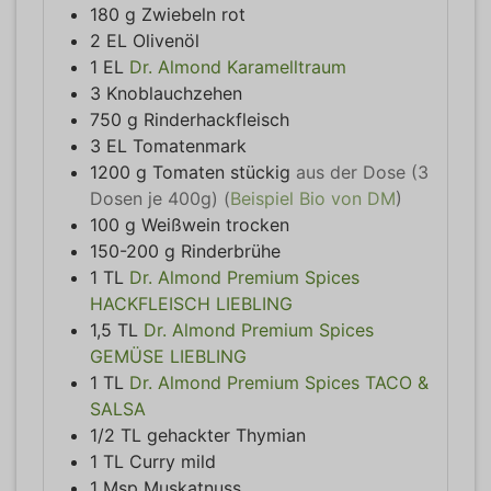
180
g
Zwiebeln rot
2
EL
Olivenöl
1
EL
Dr. Almond Karamelltraum
3
Knoblauchzehen
750
g
Rinderhackfleisch
3
EL
Tomatenmark
1200
g
Tomaten stückig
aus der Dose (3
Dosen je 400g) (
Beispiel Bio von DM
)
100
g
Weißwein trocken
150-200
g
Rinderbrühe
1
TL
Dr. Almond Premium Spices
HACKFLEISCH LIEBLING
1,5
TL
Dr. Almond Premium Spices
GEMÜSE LIEBLING
1
TL
Dr. Almond Premium Spices TACO &
SALSA
1/2
TL
gehackter Thymian
1
TL
Curry mild
1
Msp
Muskatnuss