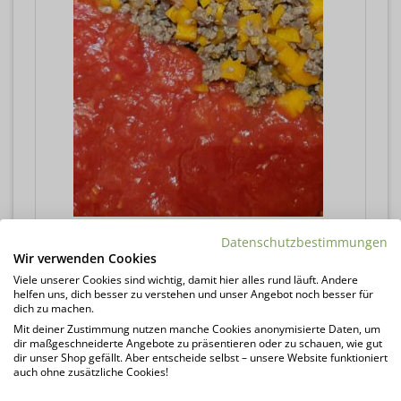
Auf kleiner Stufe für 3h köcheln lassen. In
Datenschutzbestimmungen
Wir verwenden Cookies
der letzten Stunde hab ich den Deckel
Viele unserer Cookies sind wichtig, damit hier alles rund läuft. Andere
abgenommen. Während der Kochzeit
helfen uns, dich besser zu verstehen und unser Angebot noch besser für
immer wieder mal umrühren.
dich zu machen.
Mit deiner Zustimmung nutzen manche Cookies anonymisierte Daten, um
dir maßgeschneiderte Angebote zu präsentieren oder zu schauen, wie gut
dir unser Shop gefällt. Aber entscheide selbst – unsere Website funktioniert
auch ohne zusätzliche Cookies!