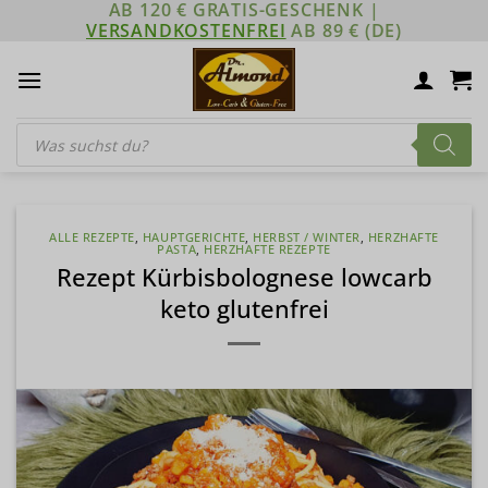
AB 120 € GRATIS-GESCHENK |
Zum
VERSANDKOSTENFREI
AB 89 € (DE)
Inhalt
springen
Products
search
ALLE REZEPTE
,
HAUPTGERICHTE
,
HERBST / WINTER
,
HERZHAFTE
PASTA
,
HERZHAFTE REZEPTE
Rezept Kürbisbolognese lowcarb
keto glutenfrei