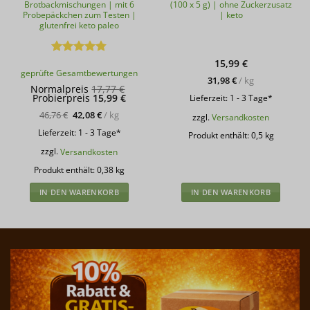
Brotbackmischungen | mit 6
(100 x 5 g) | ohne Zuckerzusatz
Probepäckchen zum Testen |
| keto
glutenfrei keto paleo
Bewertet
15,99
€
geprüfte Gesamtbewertungen
mit
4.78
31,98
€
/
kg
von 5
Ursprünglicher
Normalpreis
17,77
€
Aktueller
Preis
Probierpreis
15,99
€
Lieferzeit:
1 - 3 Tage*
Preis
war:
ist:
17,77 €
46,76
€
42,08
€
/
kg
zzgl.
Versandkosten
15,99 €.
Lieferzeit:
1 - 3 Tage*
Produkt enthält: 0,5
kg
zzgl.
Versandkosten
Produkt enthält: 0,38
kg
IN DEN WARENKORB
IN DEN WARENKORB