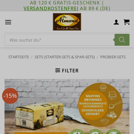
AB 120 € GRATIS-GESCHENK |
Zum
VERSANDKOSTENFREI
AB 89 € (DE)
Inhalt
springen
Products
search
STARTSEITE
/
SETS (STARTER-SETS & SPAR-SETS)
/
PROBIER-SETS
FILTER
-15%