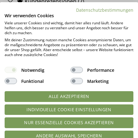
Kundenrezensionen (7)
Datenschutzbestimmungen
Wir verwenden Cookies
DAS KÖNNTE DIR AUCH GEFALLEN …
Viele unserer Cookies sind wichtig, damit hier alles rund läuft. Andere
helfen uns, dich besser zu verstehen und unser Angebot noch besser für
dich zu machen.
Mit deiner Zustimmung nutzen manche Cookies anonymisierte Daten, um
dir maßgeschneiderte Angebote zu präsentieren oder zu schauen, wie gut
dir unser Shop gefällt. Aber entscheide selbst – unsere Website funktioniert
auch ohne zusätzliche Cookies!
Notwendig
Performance
Funktional
Marketing
ALLE AKZEPTIEREN
Grießpudding CLASSIC low-carb
Trinkschokolade KAKAO
glutenfrei keto – Grießbrei ohne
DELUXE – Trinkkakao
Stärke zuckerfrei laktosefrei
Kakaopulver | low-carb keto |
INDIVIDUELLE COOKIE EINSTELLUNGEN
vegan
ohne Zuckerzusatz
NUR ESSENZIELLE COOKIES AKZEPTIEREN
Bewertet
Bewertet
geprüfte Gesamtbewertungen
geprüfte Gesamtbewertungen
mit
5
von
mit
5
von
ANDERE AUSWAHL SPEICHERN