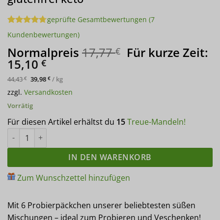
geprüfte Gesamtbewertungen
(
7
Bewertet
7
Kundenbewertungen)
mit
4.71
von 5,
Ursprünglicher
Normalpreis
17,77
Für kurze Zeit:
€
basierend
Aktueller
Preis
15,10
€
auf
Kundenbewertungen
Preis
war:
44,43
39,98
/
kg
€
€
ist:
17,77 €
zzgl.
Versandkosten
15,10 €.
Vorrätig
Für diesen Artikel erhältst du
15
Treue-Mandeln!
LOW CARB PROBIERBOX 2: Unsere beliebtesten Süssen Köstlichk
IN DEN WARENKORB
Zum Wunschzettel hinzufügen
Mit 6 Probierpäckchen unserer beliebtesten süßen
Mischungen – ideal zum Probieren und Veschenken!