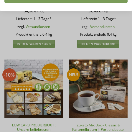
5
5
13,99
€
14,99
€
34,98
€
/
kg
37,48
€
/
kg
Lieferzeit:
1 - 3 Tage*
Lieferzeit:
1 - 3 Tage*
zzgl.
Versandkosten
zzgl.
Versandkosten
Produkt enthält: 0,4
kg
Produkt enthält: 0,4
kg
IN DEN WARENKORB
IN DEN WARENKORB
-10%
NEU!
LOW CARB PROBIERBOX 1:
Zuketo Mix Box – Classic &
Unsere beliebtesten
Karamelltraum | Portionsbeutel