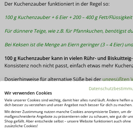
Der Kuchenzauber funktioniert in der Regel so:
100 g Kuchenzauber + 6 Eier + 200 – 400 g Fett/Flüssigke
Für dünnere Teige, wie z.B. für Pfannkuchen, benötigst d
Bei Keksen ist die Menge an Eiern geringer (3 – 4 Eier) und
100 g Kuchenzauber kann in vielen Rühr- und Biskuittei
Konsistenz noch nicht passt, einfach etwas mehr Kuchenza
Dosierhinweise für alternative Süße bei der
ungesüßten V
Süße entsprechend 125g Zucker! Beispiel: 12,5g unserer L
Datenschutzbestimm
Wir verwenden Cookies
Viele unserer Cookies sind wichtig, damit hier alles rund läuft. Andere helfen u
dich besser zu verstehen und unser Angebot noch besser für dich zu machen.
Mit deiner Zustimmung nutzen manche Cookies anonymisierte Daten, um dir
maßgeschneiderte Angebote zu präsentieren oder zu schauen, wie gut dir un
Shop gefällt. Aber entscheide selbst – unsere Website funktioniert auch ohne
zusätzliche Cookies!