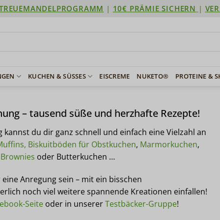
TREUEMANDELPROGRAMM
|
10€ PRÄMIE SICHERN
|
VER
NGEN
KUCHEN & SÜSSES
EISCREME
NUKETO®
PROTEINE & 
ung – tausend süße und herzhafte Rezepte!
g kannst du dir ganz schnell und einfach eine Vielzahl an
uffins, Biskuitböden für Obstkuchen
,
Marmorkuchen
,
,
Brownies
oder Butterkuchen …
 eine Anregung sein – mit ein bisschen
rlich noch viel weitere spannende Kreationen einfallen!
ebook-Seite
oder in unserer
Testbäcker-Gruppe
!