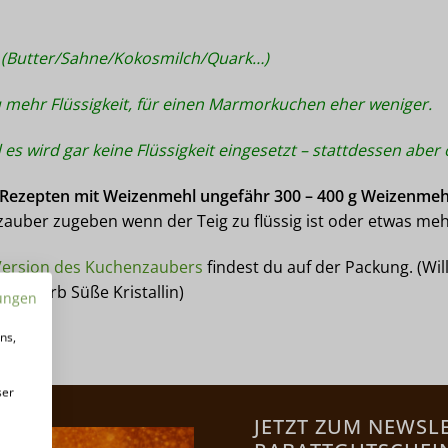
it (Butter/Sahne/Kokosmilch/Quark…)
u mehr Flüssigkeit, für einen Marmorkuchen eher weniger.
 es wird gar keine Flüssigkeit eingesetzt – stattdessen aber 
g-Rezepten mit Weizenmehl ungefähr 300 – 400 g Weizenmeh
uber zugeben wenn der Teig zu flüssig ist oder etwas mehr F
ersion des Kuchenzaubers
findest du auf der Packung. (Wi
ow-Carb Süße Kristallin)
ungen
ns,
ser
JETZT ZUM NEWSL