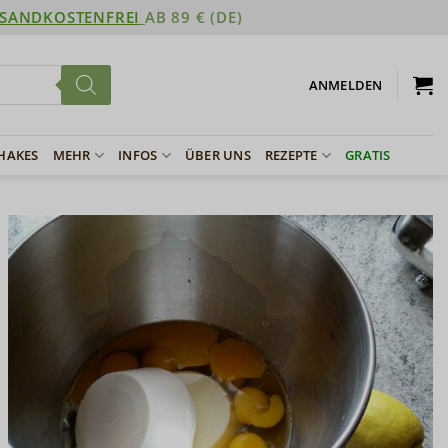
SANDKOSTENFREI
AB 89 € (DE)
ANMELDEN
SHAKES
MEHR
INFOS
ÜBER UNS
REZEPTE
GRATIS