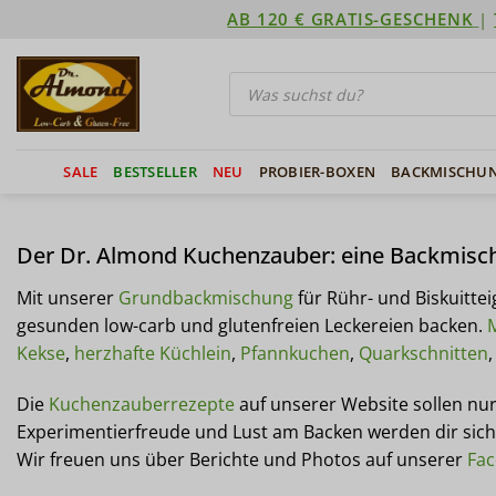
Zum
AB 120 € GRATIS-GESCHENK
|
Inhalt
springen
Products
search
SALE
BESTSELLER
NEU
PROBIER-BOXEN
BACKMISCHU
Der Dr. Almond Kuchenzauber: eine Backmisch
Mit unserer
Grundbackmischung
für Rühr- und Biskuittei
gesunden low-carb und glutenfreien Leckereien backen.
M
Kekse
,
herzhafte Küchlein
,
Pfannkuchen
,
Quarkschnitten
Die
Kuchenzauberrezepte
auf unserer Website sollen nur
Experimentierfreude und Lust am Backen werden dir siche
Wir freuen uns über Berichte und Photos auf unserer
Fac