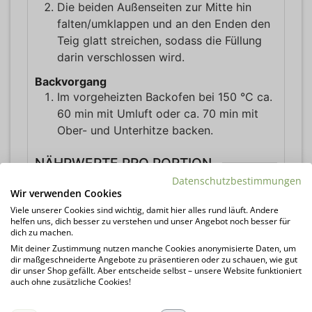
Die beiden Außenseiten zur Mitte hin
falten/umklappen und an den Enden den
Teig glatt streichen, sodass die Füllung
darin verschlossen wird.
Backvorgang
Im vorgeheizten Backofen bei 150 °C ca.
60 min mit Umluft oder ca. 70 min mit
Ober- und Unterhitze backen.
NÄHRWERTE PRO PORTION
Datenschutzbestimmungen
Kalorien:
208
kcal
Wir verwenden Cookies
Kohlenhydrate:
1
g
Viele unserer Cookies sind wichtig, damit hier alles rund läuft. Andere
Protein:
6
g
helfen uns, dich besser zu verstehen und unser Angebot noch besser für
dich zu machen.
Fett:
18
g
Mit deiner Zustimmung nutzen manche Cookies anonymisierte Daten, um
Ballaststoffe:
11
g
dir maßgeschneiderte Angebote zu präsentieren oder zu schauen, wie gut
dir unser Shop gefällt. Aber entscheide selbst – unsere Website funktioniert
auch ohne zusätzliche Cookies!