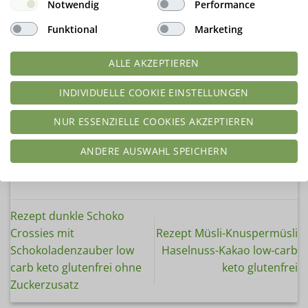
Notwendig
Performance
Funktional
Marketing
Wir freuen uns über Dein
ALLE AKZEPTIEREN
Feedback
Hier klicken und Rezept bewerten!
INDIVIDUELLE COOKIE EINSTELLUNGEN
NUR ESSENZIELLE COOKIES AKZEPTIEREN
ANDERE AUSWAHL SPEICHERN
Rezept dunkle Schoko
Crossies mit
Rezept Müsli-Knuspermüsli
Schokoladenzauber low
Haselnuss-Kakao low-carb
carb keto glutenfrei ohne
keto glutenfrei
Zuckerzusatz