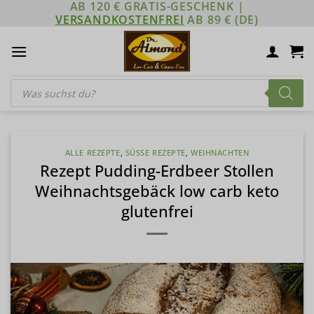
AB 120 € GRATIS-GESCHENK |
Zum
VERSANDKOSTENFREI
AB 89 € (DE)
Inhalt
springen
Products
search
ALLE REZEPTE
,
SÜSSE REZEPTE
,
WEIHNACHTEN
Rezept Pudding-Erdbeer Stollen
Weihnachtsgebäck low carb keto
glutenfrei