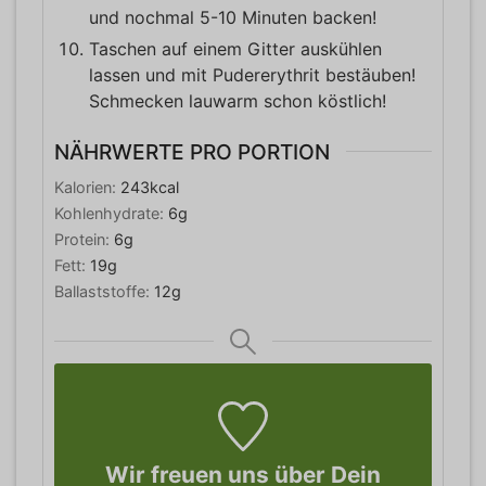
und nochmal 5-10 Minuten backen!
Taschen auf einem Gitter auskühlen
lassen und mit Pudererythrit bestäuben!
Schmecken lauwarm schon köstlich!
NÄHRWERTE PRO PORTION
Kalorien:
243
kcal
Kohlenhydrate:
6
g
Protein:
6
g
Fett:
19
g
Ballaststoffe:
12
g
Wir freuen uns über Dein