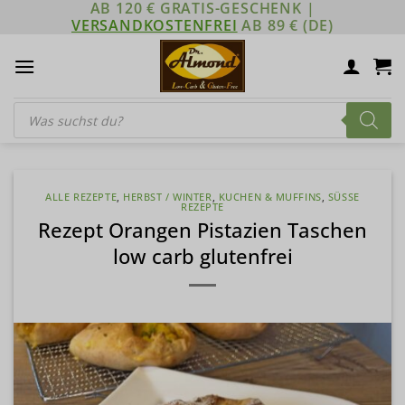
AB 120 € GRATIS-GESCHENK |
Zum
VERSANDKOSTENFREI
AB 89 € (DE)
Inhalt
springen
Products
search
ALLE REZEPTE
,
HERBST / WINTER
,
KUCHEN & MUFFINS
,
SÜSSE R
EZEPTE
Rezept Orangen Pistazien Taschen
low carb glutenfrei