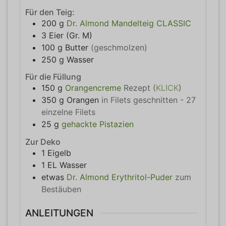
Für den Teig:
200
g
Dr. Almond Mandelteig CLASSIC
3
Eier (Gr. M)
100
g
Butter
(geschmolzen)
250
g
Wasser
Für die Füllung
150
g
Orangencreme
Rezept (
KLICK
)
350
g
Orangen
in Filets geschnitten - 27
einzelne Filets
25
g
gehackte Pistazien
Zur Deko
1
Eigelb
1
EL
Wasser
etwas
Dr. Almond Erythritol-Puder
zum
Bestäuben
ANLEITUNGEN