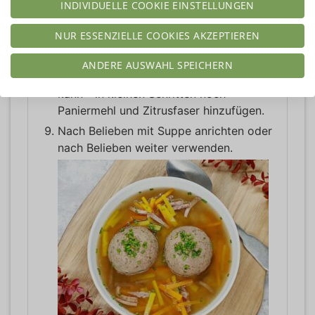
weitere 5 - 7 Minuten im Wasser
INDIVIDUELLE COOKIE EINSTELLUNGEN
nachziehen lassen. Dafür die Temperatur
NUR ESSENZIELLE COOKIES AKZEPTIEREN
abschalten.
PS: Sollte die Masse nicht fest genug
ANDERE AUSWAHL SPEICHERN
sein, was durch die Eiergröße passieren
kann - in kleinen Schritten noch
Paniermehl und Zitrusfaser hinzufügen.
Nach Belieben mit Suppe anrichten oder
nach Belieben weiter verwenden.