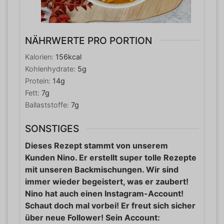
NÄHRWERTE PRO PORTION
Kalorien:
156
kcal
Kohlenhydrate:
5
g
Protein:
14
g
Fett:
7
g
Ballaststoffe:
7
g
SONSTIGES
Dieses Rezept stammt von unserem
Kunden Nino. Er erstellt super tolle Rezepte
mit unseren Backmischungen. Wir sind
immer wieder begeistert, was er zaubert!
Nino hat auch einen Instagram-Account!
Schaut doch mal vorbei! Er freut sich sicher
über neue Follower! Sein Account: