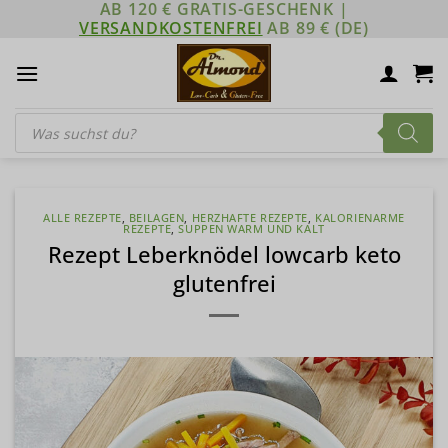
AB 120 € GRATIS-GESCHENK |
Zum
VERSANDKOSTENFREI
AB 89 € (DE)
Inhalt
springen
Products
search
ALLE REZEPTE
,
BEILAGEN
,
HERZHAFTE REZEPTE
,
KALORIENARME
REZEPTE
,
SUPPEN WARM UND KALT
Rezept Leberknödel lowcarb keto
glutenfrei