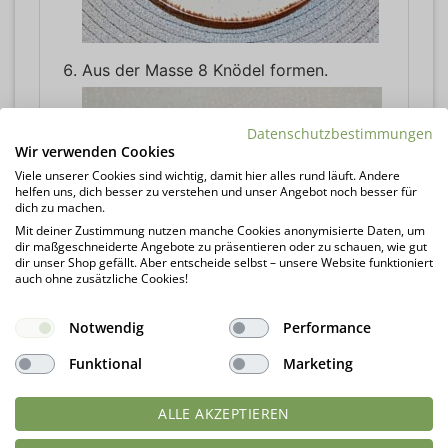
Aus der Masse 8 Knödel formen.
Datenschutzbestimmungen
Wir verwenden Cookies
Viele unserer Cookies sind wichtig, damit hier alles rund läuft. Andere
helfen uns, dich besser zu verstehen und unser Angebot noch besser für
dich zu machen.
Mit deiner Zustimmung nutzen manche Cookies anonymisierte Daten, um
dir maßgeschneiderte Angebote zu präsentieren oder zu schauen, wie gut
dir unser Shop gefällt. Aber entscheide selbst – unsere Website funktioniert
auch ohne zusätzliche Cookies!
Notwendig
Performance
Funktional
Marketing
Zum Kochen reichlich Wasser mit Salz
aufkochen. Die Knödel 10 Minuten
ALLE AKZEPTIEREN
schwachwallend kochen lassen und