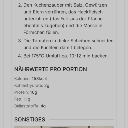
Den Kuchenzauber mit Salz, Gewürzen
und Eiern verrühren, das Hackfleisch
unterrühren (das Fett aus der Pfanne
ebenfalls zugeben) und die Masse in
Förmchen füllen.
Die Tomaten in dicke Scheiben schneiden
und die Küchlein damit belegen.
Bei 175°C Umluft ca. 10-12 min backen.
NÄHRWERTE PRO PORTION
Kalorien:
158
kcal
Kohlenhydrate:
2
g
Protein:
10
g
Fett:
11
g
Ballaststoffe:
4
g
SONSTIGES