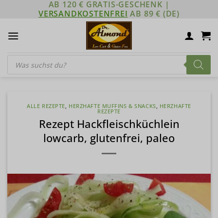
AB 120 € GRATIS-GESCHENK |
Zum
VERSANDKOSTENFREI
AB 89 € (DE)
Inhalt
springen
Products
search
ALLE REZEPTE
,
HERZHAFTE MUFFINS & SNACKS
,
HERZHAFTE
REZEPTE
Rezept Hackfleischküchlein
lowcarb, glutenfrei, paleo