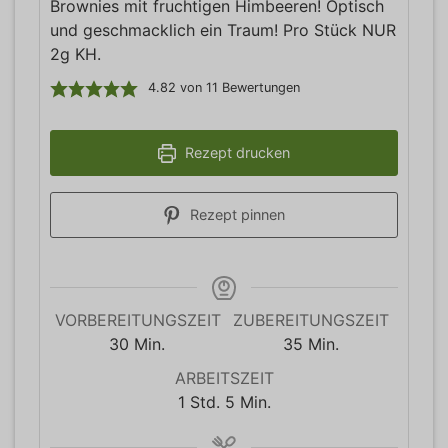
Brownies mit fruchtigen Himbeeren! Optisch
und geschmacklich ein Traum! Pro Stück NUR
2g KH.
4.82
von
11
Bewertungen
Rezept drucken
Rezept pinnen
VORBEREITUNGSZEIT
ZUBEREITUNGSZEIT
Minuten
Minuten
30
Min.
35
Min.
ARBEITSZEIT
Stunde
Minuten
1
Std.
5
Min.