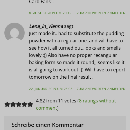
Carb Fans”.
8. AUGUST 2019 UM 20:15
ZUM ANTWORTEN ANMELDEN
Lena_in_Vienna
sagt:
Just made it.. had to substitute the pudding
powder with a regular one..and will have to
see how it all turned out..looks and smells
lovely :)) Also have no proper recangular
baking form so made it round,, seems like it
is all going to work out :)) Will have to report
tomorrow on the final result ..
22. JANUAR 2019 UM 23:03
ZUM ANTWORTEN ANMELDEN
4.82 from 11 votes (
8 ratings without
comment
)
Schreibe einen Kommentar