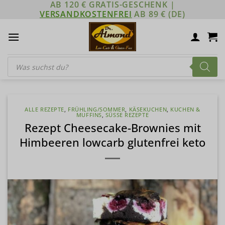
AB 120 € GRATIS-GESCHENK |
Zum
VERSANDKOSTENFREI
AB 89 € (DE)
Inhalt
springen
Products
search
ALLE REZEPTE
,
FRÜHLING/SOMMER
,
KÄSEKUCHEN
,
KUCHEN &
MUFFINS
,
SÜSSE REZEPTE
Rezept Cheesecake-Brownies mit
Himbeeren lowcarb glutenfrei keto