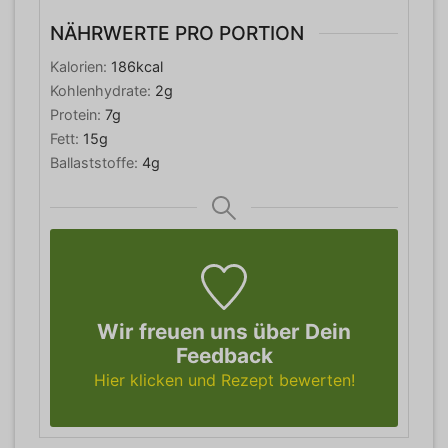
NÄHRWERTE PRO PORTION
Kalorien:
186
kcal
Kohlenhydrate:
2
g
Protein:
7
g
Fett:
15
g
Ballaststoffe:
4
g
Wir freuen uns über Dein
Feedback
Hier klicken und Rezept bewerten!