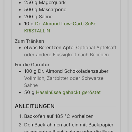
250
g
Magerquark
500
g
Mascarpone
200
g
Sahne
10
g
Dr. Almond Low-Carb Süße
KRISTALLIN
Zum Tränken
etwas
Berentzen Apfel
Optional Apfelsaft
oder andere Flüssigkeit nach Belieben
Für die Garnitur
100
g
Dr. Almond Schokoladenzauber
Vollmilch, Zartbitter oder Schwarze
Sahne
50
g
Haselnüsse gehackt geröstet
ANLEITUNGEN
Backofen auf 185 °C vorheizen.
Den Backrahmen auf ein mit Backpapier
ausgelegtes Blech setzen oder die Form