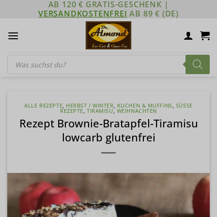
AB 120 € GRATIS-GESCHENK |
Zum
VERSANDKOSTENFREI
AB 89 € (DE)
Inhalt
springen
Products
search
ALLE REZEPTE
,
HERBST / WINTER
,
KUCHEN & MUFFINS
,
SÜSSE R
EZEPTE
,
TIRAMISU
,
WEIHNACHTEN
Rezept Brownie-Bratapfel-Tiramisu
lowcarb glutenfrei