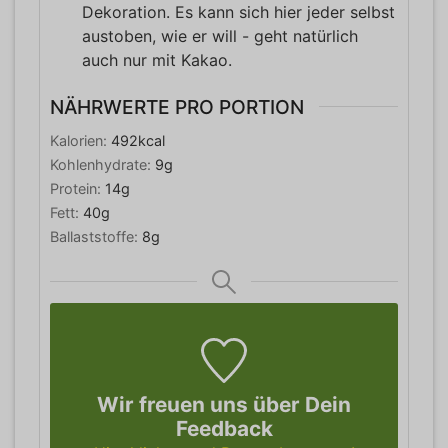
Dekoration. Es kann sich hier jeder selbst
austoben, wie er will - geht natürlich
auch nur mit Kakao.
NÄHRWERTE PRO PORTION
Kalorien:
492
kcal
Kohlenhydrate:
9
g
Protein:
14
g
Fett:
40
g
Ballaststoffe:
8
g
Wir freuen uns über Dein
Feedback