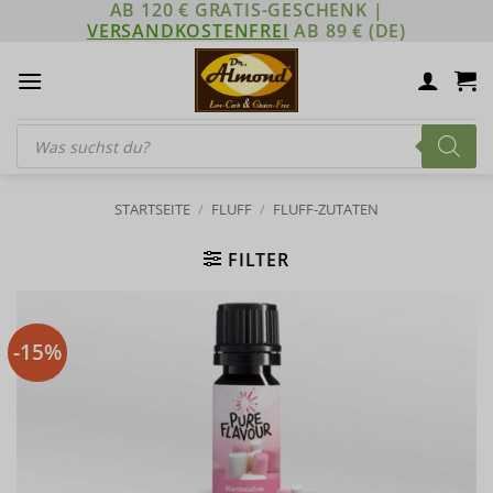
AB 120 € GRATIS-GESCHENK |
Zum
VERSANDKOSTENFREI
AB 89 € (DE)
Inhalt
springen
Products
search
STARTSEITE
/
FLUFF
/
FLUFF-ZUTATEN
FILTER
-15%