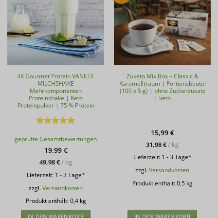
4K Gourmet Protein VANILLE
Zuketo Mix Box – Classic &
MILCHSHAKE
Karamelltraum | Portionsbeutel
Mehrkomponenten
(100 x 5 g) | ohne Zuckerzusatz
Proteinshake | Keto
| keto
Proteinpulver | 75 % Protein
Bewertet
15,99
€
geprüfte Gesamtbewertungen
mit
5
von
31,98
€
/
kg
5
19,99
€
Lieferzeit:
1 - 3 Tage*
49,98
€
/
kg
zzgl.
Versandkosten
Lieferzeit:
1 - 3 Tage*
Produkt enthält: 0,5
kg
zzgl.
Versandkosten
Produkt enthält: 0,4
kg
IN DEN WARENKORB
IN DEN WARENKORB