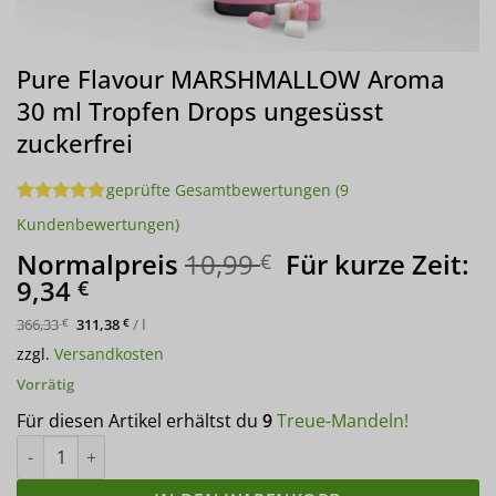
Pure Flavour MARSHMALLOW Aroma
30 ml Tropfen Drops ungesüsst
zuckerfrei
geprüfte Gesamtbewertungen
(
9
Bewertet
9
Kundenbewertungen)
mit
4.89
von 5,
Ursprünglicher
Normalpreis
10,99
Für kurze Zeit:
€
basierend
Aktueller
Preis
9,34
€
auf
Kundenbewertungen
Preis
war:
366,33
311,38
/
l
€
€
ist:
10,99 €
zzgl.
Versandkosten
9,34 €.
Vorrätig
Für diesen Artikel erhältst du
9
Treue-Mandeln!
Pure Flavour MARSHMALLOW Aroma 30 ml Tropfen Drops unges