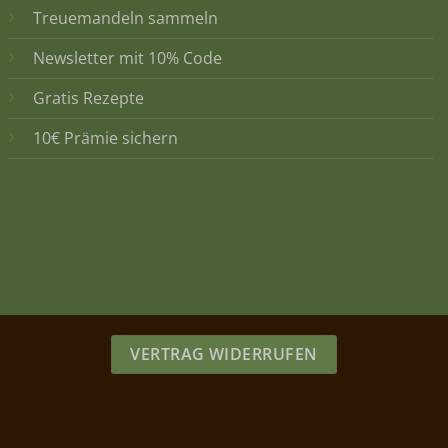
Treuemandeln sammeln
Newsletter mit 10% Code
Gratis Rezepte
10€ Prämie sichern
VERTRAG WIDERRUFEN