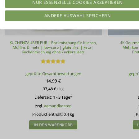
NUR ESSENZIELLE COOKIES AKZEPTIEREN
ANDERE AUSWAHL SPEICHERN
KUCHENZAUBER PUR | Backmischung für Kuchen,
4K Gourme
Muffins & mehr | low-carb | glutenfrei | keto |
Mehrkomp
Kuchenmischung ohne Zuckerzusatz
Pro
Bewertet
geprüfte Gesamtbewertungen
gepr
mit
4.94
von 5
14,99
€
37,48
€
/
kg
Lieferzeit:
1 - 3 Tage*
zzgl.
Versandkosten
Produkt enthält: 0,4
kg
P
IN DEN WARENKORB