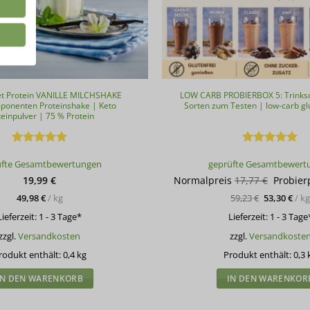
t Protein VANILLE MILCHSHAKE
LOW CARB PROBIERBOX 5: Trinksc
onenten Proteinshake | Keto
Sorten zum Testen | low-carb glu
teinpulver | 75 % Protein
Bewertet
Bewertet
üfte Gesamtbewertungen
geprüfte Gesamtbewert
mit
5
von
mit
5
von
5
5
Ursprün
19,99
€
Normalpreis
17,77
€
Probier
Preis
49,98
€
/
kg
59,23
€
53,30
€
/
k
war:
17,77 €
Lieferzeit:
1 - 3 Tage*
Lieferzeit:
1 - 3 Tage
zzgl.
Versandkosten
zzgl.
Versandkoste
rodukt enthält: 0,4
kg
Produkt enthält: 0,3
IN DEN WARENKORB
IN DEN WARENKOR