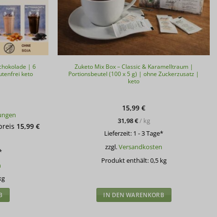
hokolade | 6
Zuketo Mix Box – Classic & Karamelltraum |
tenfrei keto
Portionsbeutel (100 x 5 g) | ohne Zuckerzusatz |
keto
15,99
€
ungen
31,98
€
/
kg
glicher
Aktueller
preis
15,99
€
Preis
Lieferzeit:
1 - 3 Tage*
g
ist:
15,99 €.
zzgl.
Versandkosten
*
Produkt enthält: 0,5
kg
n
kg
B
IN DEN WARENKORB