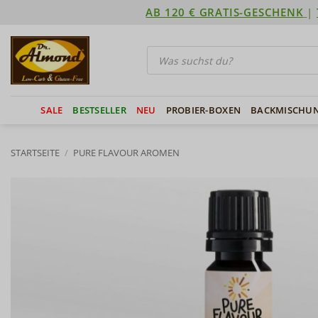
Zum
AB 120 € GRATIS-GESCHENK
|
Inhalt
springen
Products
search
SALE
BESTSELLER
NEU
PROBIER-BOXEN
BACKMISCHU
STARTSEITE
/
PURE FLAVOUR AROMEN