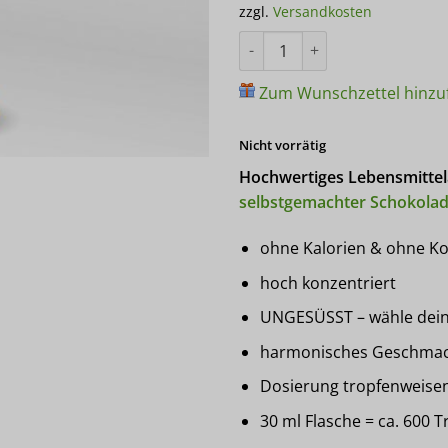
zzgl.
Versandkosten
Kundenbewertungen
Pure Flavour KARAMEL Aroma 3
Zum Wunschzettel hinzu
Nicht vorrätig
Hochwertiges Lebensmittel
selbstgemachter Schokola
ohne Kalorien & ohne K
hoch konzentriert
UNGESÜSST – wähle deine
harmonisches Geschmacks
Dosierung tropfenweisen
30 ml Flasche = ca. 600 