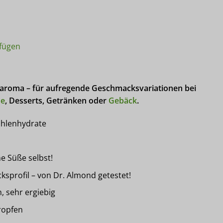
0 ml Tropfen Drops ungesüsst zuckerfrei Menge
fügen
aroma – für aufregende Geschmacksvariationen bei
de
, Desserts, Getränken oder
Gebäck
.
ohlenhydrate
 Süße selbst!
profil – von Dr. Almond getestet!
, sehr ergiebig
Tropfen