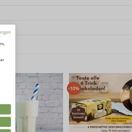
ungen
ns,
ser
-10%