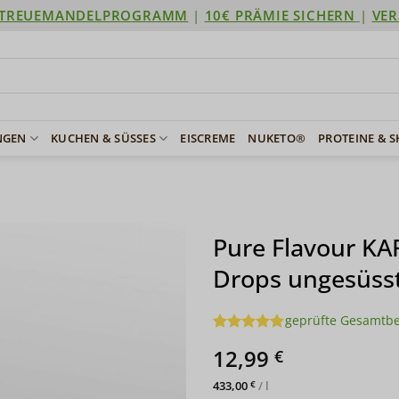
TREUEMANDELPROGRAMM
|
10€ PRÄMIE SICHERN
|
VER
NGEN
KUCHEN & SÜSSES
EISCREME
NUKETO®
PROTEINE & 
Pure Flavour K
Drops ungesüsst
geprüfte Gesamtb
Bewertet
25
12,99
€
mit
4.8
von 5,
basierend
433,00
/
l
€
auf