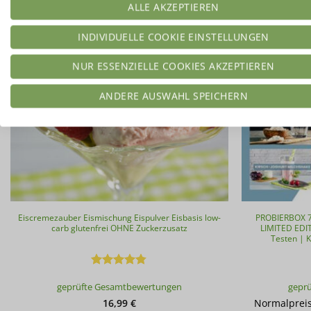
ALLE AKZEPTIEREN
-10%
INDIVIDUELLE COOKIE EINSTELLUNGEN
Limited Edition!
NUR ESSENZIELLE COOKIES AKZEPTIEREN
ANDERE AUSWAHL SPEICHERN
Eiscremezauber Eismischung Eispulver Eisbasis low-
PROBIERBOX 7
carb glutenfrei OHNE Zuckerzusatz
LIMITED EDI
Testen | K
Bewertet
geprüfte Gesamtbewertungen
gepr
mit
4.74
von 5
16,99
€
Normalprei