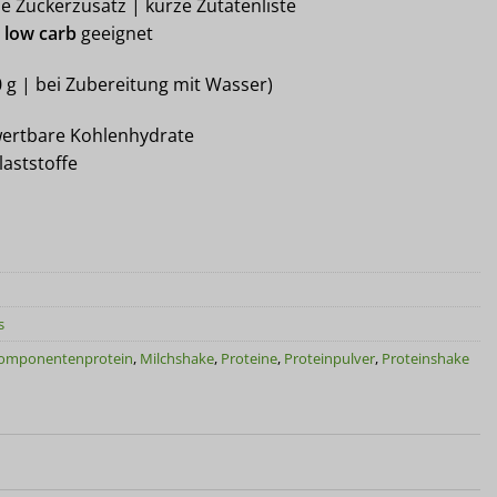
ne Zuckerzusatz | kurze Zutatenliste
 low carb
geeignet
 g | bei Zubereitung mit Wasser)
ertbare Kohlenhydrate
laststoffe
s
omponentenprotein
,
Milchshake
,
Proteine
,
Proteinpulver
,
Proteinshake