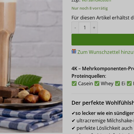
Nur noch 8 vorrätig
Für diesen Artikel erhältst 
4K Gourmet Protein SCHOKO-
Zum Wunschzettel hinzu
4K – Mehrkomponenten-Prot
Proteinquellen
:
Casein
Whey
Ei
Der perfekte Wohlfühls
✔
so lecker wie ein sündige
✔ ultracremige Milchshake
✔ perfekte Löslichkeit auc