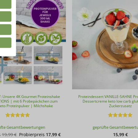
: Unsere 4K Gourmet Proteinshake
Proteindessert VANILLE-SAHNE Pr
TIONS | mit 6 Probepäckchen zum
Dessertcreme keto low carb glu
eto Proteinpulver | Milchshake
Zuckerzusatz
Bewertet
Bewertet
üfte Gesamtbewertungen
geprüfte Gesamtbewert
mit
5
von
mit
4.91
5
von 5
Ursprünglicher
Aktueller
s
19,99
€
Probierpreis
17,99
€
15,99
€