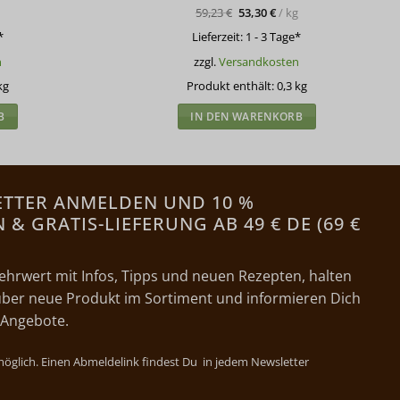
Preis
Preis
59,23
€
53,30
€
/
kg
war:
ist:
17,77 €
15,99
*
Lieferzeit:
1 - 3 Tage*
n
zzgl.
Versandkosten
kg
Produkt enthält: 0,3
kg
B
IN DEN WARENKORB
ETTER ANMELDEN UND 10 %
& GRATIS-LIEFERUNG AB 49 € DE (69 €
ehrwert mit Infos, Tipps und neuen Rezepten, halten
ber neue Produkt im Sortiment und informieren Dich
 Angebote.
 möglich. Einen Abmeldelink findest Du in jedem Newsletter