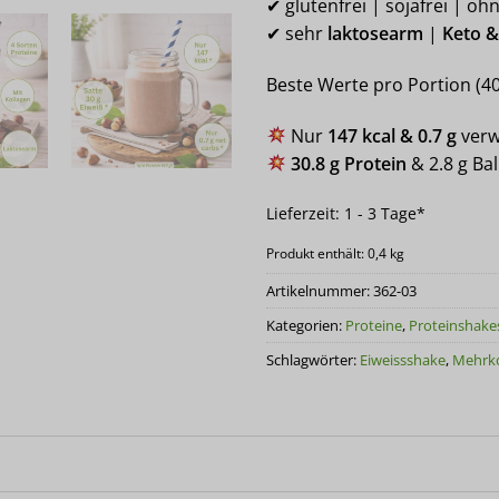
✔ glutenfrei | sojafrei | oh
✔ sehr
laktosearm
|
Keto &
Beste Werte pro Portion (40
Nur
147 kcal & 0.7 g
verw
30.8 g Protein
& 2.8 g Bal
Lieferzeit:
1 - 3 Tage*
Produkt enthält: 0,4
kg
Artikelnummer:
362-03
Kategorien:
Proteine
,
Proteinshake
Schlagwörter:
Eiweissshake
,
Mehrk