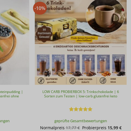
-10%
oteinpudding |
LOW CARB PROBIERBOX 5: Trinkschokolade | 6
tenfrei ohne
Sorten zum Testen | low-carb glutenfrei keto
Bewertet
ungen
geprüfte Gesamtbewertungen
mit
5
von
5
Ursprünglicher
Aktu
Normalpreis
17,77
€
Probierpreis
15,99
€