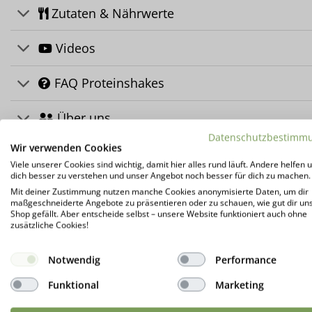
Zutaten & Nährwerte
Videos
FAQ Proteinshakes
Über uns
Datenschutzbestimm
Wir verwenden Cookies
Herstellerinformation
Viele unserer Cookies sind wichtig, damit hier alles rund läuft. Andere helfen u
dich besser zu verstehen und unser Angebot noch besser für dich zu machen.
Kundenrezensionen (0)
Mit deiner Zustimmung nutzen manche Cookies anonymisierte Daten, um dir
maßgeschneiderte Angebote zu präsentieren oder zu schauen, wie gut dir un
Shop gefällt. Aber entscheide selbst – unsere Website funktioniert auch ohne
*Mehr Info's
zusätzliche Cookies!
Notwendig
Performance
DAS KÖNNTE DIR AUCH GEFALLEN …
Funktional
Marketing