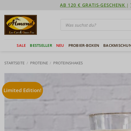
Zum
AB 120 € GRATIS-GESCHENK
|
Inhalt
springen
Products
search
SALE
BESTSELLER
NEU
PROBIER-BOXEN
BACKMISCHU
STARTSEITE
/
PROTEINE
/
PROTEINSHAKES
Limited Edition!