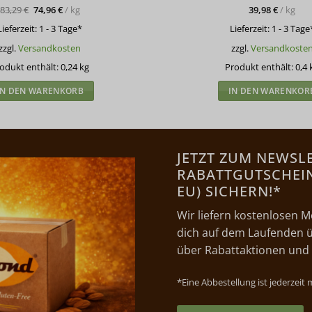
Preis
Preis
83,29
€
74,96
€
/
kg
39,98
€
/
kg
war:
ist:
19,99 €
17,99 €.
Lieferzeit:
1 - 3 Tage*
Lieferzeit:
1 - 3 Tage
zzgl.
Versandkosten
zzgl.
Versandkoste
odukt enthält: 0,24
kg
Produkt enthält: 0,4
IN DEN WARENKORB
IN DEN WARENKOR
JETZT ZUM NEWSL
RABATTGUTSCHEIN 
EU) SICHERN!*
Wir liefern kostenlosen M
dich auf dem Laufenden ü
über Rabattaktionen und
*Eine Abbestellung ist jederzeit