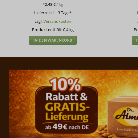
42,48
€
/
kg
Lieferzeit:
1 - 3 Tage*
zzgl.
Versandkosten
Produkt enthält: 0,4
kg
Pr
IN DEN WARENKORB