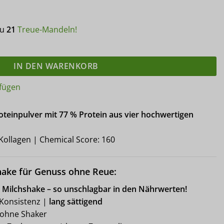
du
21
Treue-Mandeln!
NOUGAT MILCHSHAKE Mehrkomponenten Proteinshake | Keto Prot
IN DEN WARENKORB
fügen
einpulver mit 77 % Protein aus vier hochwertigen
Kollagen | Chemical Score: 160
hake für Genuss ohne Reue:
r Milchshake – so unschlagbar in den Nährwerten!
-Konsistenz |
lang sättigend
h ohne Shaker