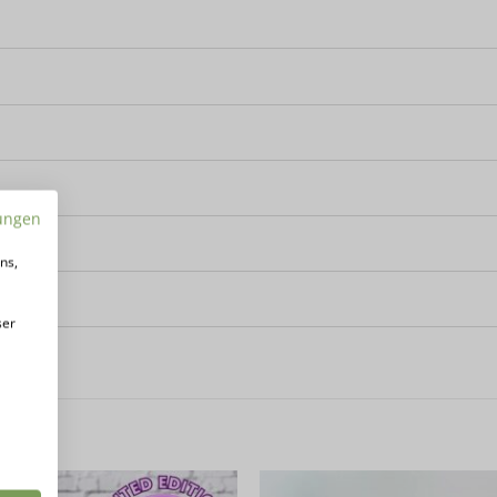
ungen
ns,
ser