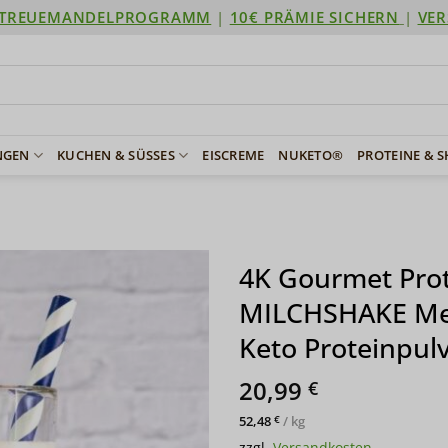
TREUEMANDELPROGRAMM
|
10€ PRÄMIE SICHERN
|
VER
NGEN
KUCHEN & SÜSSES
EISCREME
NUKETO®
PROTEINE & 
4K Gourmet Pr
MILCHSHAKE Me
Keto Proteinpulv
20,99
€
52,48
/
kg
€
zzgl.
Versandkosten