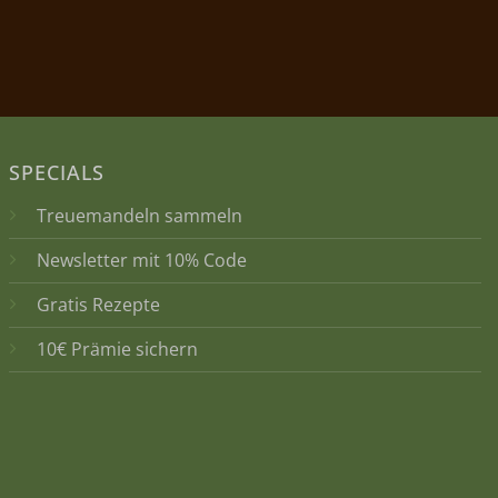
SPECIALS
Treuemandeln sammeln
Newsletter mit 10% Code
Gratis Rezepte
10€ Prämie sichern