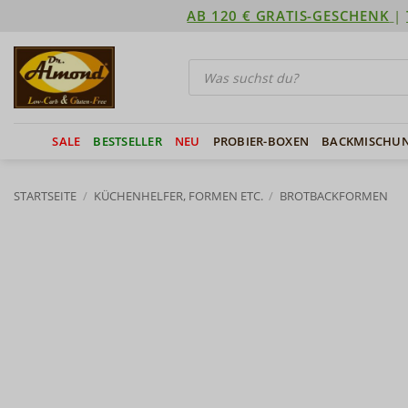
Zum
AB 120 € GRATIS-GESCHENK
|
Inhalt
springen
Products
search
SALE
BESTSELLER
NEU
PROBIER-BOXEN
BACKMISCHU
STARTSEITE
/
KÜCHENHELFER, FORMEN ETC.
/
BROTBACKFORMEN