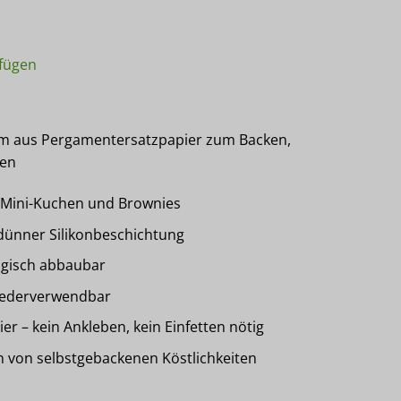
4x6,5x11cm für Mini-Brote und Brownies 50 Stück Menge
fügen
m aus Pergamentersatzpapier zum Backen,
ren
, Mini-Kuchen und Brownies
dünner Silikonbeschichtung
ogisch abbaubar
wiederverwendbar
r – kein Ankleben, kein Einfetten nötig
 von selbstgebackenen Köstlichkeiten