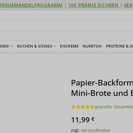
TREUEMANDELPROGRAMM
|
10€ PRÄMIE SICHERN
|
VER
NGEN
KUCHEN & SÜSSES
EISCREME
NUKETO®
PROTEINE & 
Papier-Backform
Mini-Brote und 
geprüfte Gesamtb
Bewertet
1
11,99
€
mit
5
von
5, basierend
auf
zzgl.
Versandkosten
Kundenbewertung