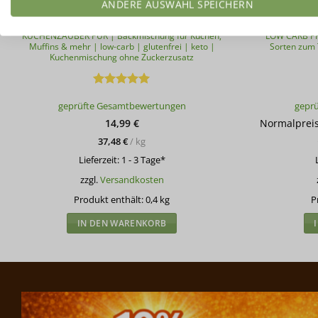
ANDERE AUSWAHL SPEICHERN
KUCHENZAUBER PUR | Backmischung für Kuchen,
LOW CARB PR
Muffins & mehr | low-carb | glutenfrei | keto |
Sorten zum 
Kuchenmischung ohne Zuckerzusatz
Bewertet
geprüfte Gesamtbewertungen
gepr
mit
4.94
von 5
14,99
€
Normalprei
37,48
€
/
kg
Lieferzeit:
1 - 3 Tage*
zzgl.
Versandkosten
Produkt enthält: 0,4
kg
P
IN DEN WARENKORB