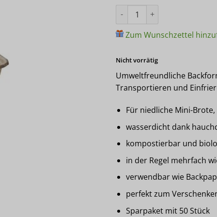
Papier-Backform PURE 167 ml 
Zum Wunschzettel hinzu
Nicht vorrätig
Umweltfreundliche Backfor
Transportieren und Einfrie
Für niedliche Mini-Brote
wasserdicht dank hauch
kompostierbar und biol
in der Regel mehrfach 
verwendbar wie Backpapie
perfekt zum Verschenken
Sparpaket mit 50 Stück