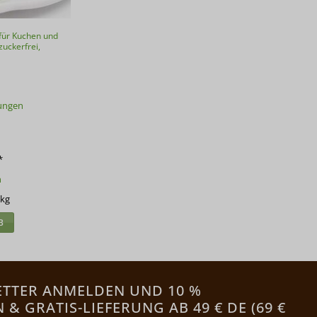
für Kuchen und
zuckerfrei,
ungen
*
n
kg
B
ETTER ANMELDEN UND 10 %
& GRATIS-LIEFERUNG AB 49 € DE (69 €