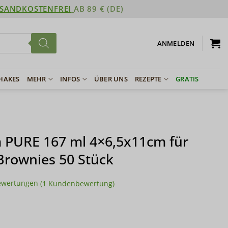
SANDKOSTENFREI
AB 89 € (DE)
ANMELDEN
SHAKES
MEHR
INFOS
ÜBER UNS
REZEPTE
GRATIS
 PURE 167 ml 4×6,5x11cm für
Brownies 50 Stück
ewertungen
(
1
Kundenbewertung)