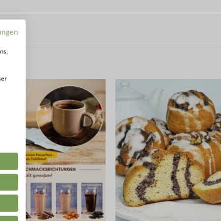
ungen
ns,
ser