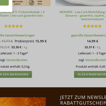
OBIERBOX 5: Trinkschokolade | 6
MOHNFIX – Low Carb Mohnfüllung 
Testen | low-carb glutenfrei keto
Desserts – glutenfrei, sojafrei, 
kalorienreduziert
Bewertet
Bewertet
üfte Gesamtbewertungen
geprüfte Gesamtbewert
mit
5
von
mit
5
von
5
5
Ursprünglicher
Aktueller
s
17,77
€
Probierpreis
15,99
€
14,99
€
Preis
Preis
59,23
€
53,30
€
/
kg
33,31
€
/
kg
war:
ist:
17,77 €
15,99 €.
Lieferzeit:
1 - 3 Tage*
Lieferzeit:
1 - 3 Tage
zzgl.
Versandkosten
zzgl.
Versandkoste
rodukt enthält: 0,3
kg
Produkt enthält: 0,45
IN DEN WARENKORB
IN DEN WARENKOR
JETZT ZUM NEWSL
RABATTGUTSCHEIN 