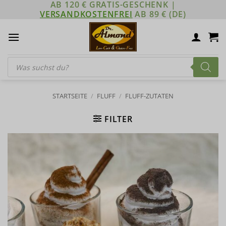
AB 120 € GRATIS-GESCHENK |
Zum
VERSANDKOSTENFREI
AB 89 € (DE)
Inhalt
springen
Products
search
STARTSEITE
/
FLUFF
/
FLUFF-ZUTATEN
FILTER