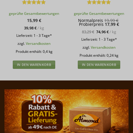
Bewertet
Bewertet
geprüfte Gesamtbewertungen
geprüfte Gesamtbewertungen
mit
4.91
mit
5
von
von 5
5
Ursprü
15,99
€
Normalpreis
19,99
€
Aktuell
Preis
Probierpreis
17,99
€
Preis
war:
39,98
€
/
kg
ist:
19,99 
83,29
€
74,96
€
/
kg
17,99 €
Lieferzeit:
1 - 3 Tage*
Lieferzeit:
1 - 3 Tage*
zzgl.
Versandkosten
zzgl.
Versandkosten
Produkt enthält: 0,4
kg
Produkt enthält: 0,24
kg
IN DEN WARENKORB
IN DEN WARENKORB