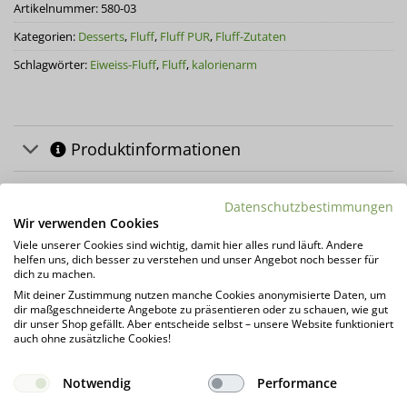
Artikelnummer:
580-03
Kategorien:
Desserts
,
Fluff
,
Fluff PUR
,
Fluff-Zutaten
Schlagwörter:
Eiweiss-Fluff
,
Fluff
,
kalorienarm
Produktinformationen
Zutaten & Nährwerte
Datenschutzbestimmungen
Wir verwenden Cookies
Über uns
Viele unserer Cookies sind wichtig, damit hier alles rund läuft. Andere
helfen uns, dich besser zu verstehen und unser Angebot noch besser für
dich zu machen.
Herstellerinformation
Mit deiner Zustimmung nutzen manche Cookies anonymisierte Daten, um
dir maßgeschneiderte Angebote zu präsentieren oder zu schauen, wie gut
dir unser Shop gefällt. Aber entscheide selbst – unsere Website funktioniert
Kundenrezensionen (78)
auch ohne zusätzliche Cookies!
Notwendig
Performance
DAS KÖNNTE DIR AUCH GEFALLEN …