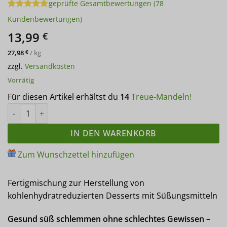
geprüfte Gesamtbewertungen
(
78
Bewertet
78
Kundenbewertungen)
mit
4.76
von 5,
13,99
€
basierend
auf
27,98
/
kg
€
Kundenbewertungen
zzgl.
Versandkosten
Vorrätig
Für diesen Artikel erhältst du
14
Treue-Mandeln!
FLUFFZAUBER Fertigmischung für kalorienarmen Eiweiss-Fluff & 
IN DEN WARENKORB
Zum Wunschzettel hinzufügen
Fertigmischung zur Herstellung von
kohlenhydratreduzierten Desserts mit Süßungsmitteln
Gesund süß schlemmen ohne schlechtes Gewissen –