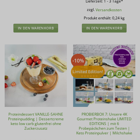
Lieferzeit:
1 - 3 Tage*
zzgl.
Versandkosten
Produkt enthält: 0,24
kg
IN DEN WARENKORB
IN DEN WARENKORB
-10%
Limited Edition!
Proteindessert VANILLE-SAHNE
PROBIERBOX 7: Unsere 4K
Proteinpudding | Dessertcreme
Gourmet Proteinshake LIMITED
keto low carb glutenfrei ohne
EDITIONS | mit 6
Zuckerzusatz
Probepäckchen zum Testen |
Keto Proteinpulver | Milchshake