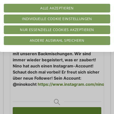
Kohlenhydrate:
7
g
ALLE AKZEPTIEREN
Protein:
6
g
Fett:
1
g
INDIVIDUELLE COOKIE EINSTELLUNGEN
Ballaststoffe:
2
g
NUR ESSENZIELLE COOKIES AKZEPTIEREN
SONSTIGES
ANDERE AUSWAHL SPEICHERN
Dieses Rezept stammt von unserem
Kunden Nino. Er erstellt super tolle Rezepte
mit unseren Backmischungen. Wir sind
immer wieder begeistert, was er zaubert!
Nino hat auch einen Instagram-Account!
Schaut doch mal vorbei! Er freut sich sicher
über neue Follower! Sein Account:
@ninokocht
https://www.instagram.com/ninokoch