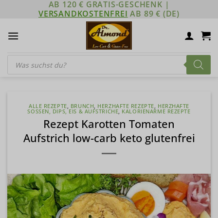
AB 120 € GRATIS-GESCHENK |
Zum
VERSANDKOSTENFREI
AB 89 € (DE)
Inhalt
springen
Products
search
ALLE REZEPTE
,
BRUNCH
,
HERZHAFTE REZEPTE
,
HERZHAFTE
SOSSEN, DIPS, EIS & AUFSTRICHE
,
KALORIENARME REZEPTE
Rezept Karotten Tomaten
Aufstrich low-carb keto glutenfrei