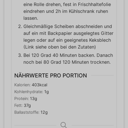
eine Rolle drehen, fest in Frischhaltefolie
eindrehen und 2h im Kühlschrank ruhen
lassen.
Gleichmäßige Scheiben abschneiden und
auf ein mit Backpapier ausgelegtes Gitter
legen oder auf ein geeignetes Keksblech
(Link siehe oben bei den Zutaten)
Bei 120 Grad 40 Minuten backen. Danach
noch bei 80 Grad 120 Minuten trocknen.
NÄHRWERTE PRO PORTION
Kalorien:
403
kcal
Kohlenhydrate:
1
g
Protein:
13
g
Fett:
37
g
Ballaststoffe:
12
g