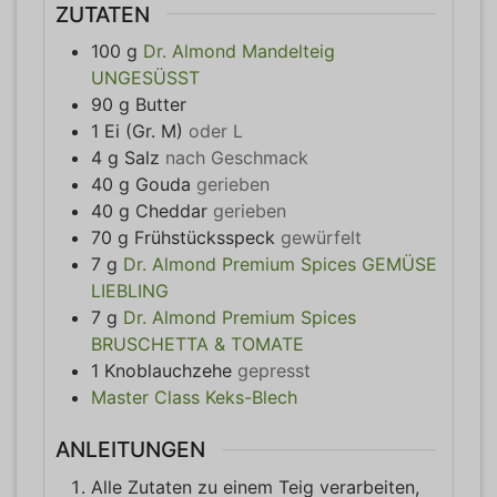
ZUTATEN
100
g
Dr. Almond Mandelteig
UNGESÜSST
90
g
Butter
1
Ei (Gr. M)
oder L
4
g
Salz
nach Geschmack
40
g
Gouda
gerieben
40
g
Cheddar
gerieben
70
g
Frühstücksspeck
gewürfelt
7
g
Dr. Almond Premium Spices GEMÜSE
LIEBLING
7
g
Dr. Almond Premium Spices
BRUSCHETTA & TOMATE
1
Knoblauchzehe
gepresst
Master Class Keks-Blech
ANLEITUNGEN
Alle Zutaten zu einem Teig verarbeiten,