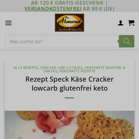
AB 120 € GRATIS-GESCHENK |
Zum
VERSANDKOSTENFREI
AB 89 € (DE)
Inhalt
springen
Products
search
ALLE REZEPTE
,
CRACKER UND COOKIES
,
HERZHAFTE MUFFINS &
SNACKS
,
HERZHAFTE REZEPTE
Rezept Speck Käse Cracker
lowcarb glutenfrei keto