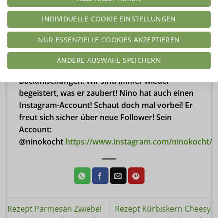
INDIVIDUELLE COOKIE EINSTELLUNGEN
NUR ESSENZIELLE COOKIES AKZEPTIEREN
Diese Rezeptidee stammt von unserem Kunden
ANDERE AUSWAHL SPEICHERN
Nino. Er erstellt super tolle Rezepte mit unseren
Backmischungen. Wir sind immer wieder
begeistert, was er zaubert! Nino hat auch einen
Instagram-Account! Schaut doch mal vorbei! Er
freut sich sicher über neue Follower! Sein
Account:
@ninokocht
https://www.instagram.com/ninokocht/
Rezept Parmesan Zwiebel
Rezept Kürbiskern Cheesy