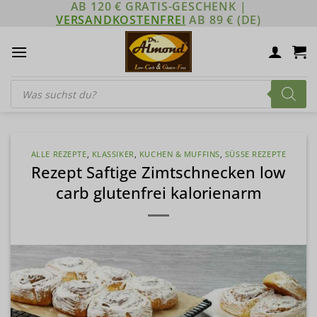
AB 120 € GRATIS-GESCHENK |
Zum
VERSANDKOSTENFREI
AB 89 € (DE)
Inhalt
springen
Products
search
ALLE REZEPTE
,
KLASSIKER
,
KUCHEN & MUFFINS
,
SÜSSE REZEPTE
Rezept Saftige Zimtschnecken low
carb glutenfrei kalorienarm