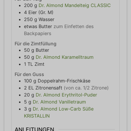
200
g
Dr. Almond Mandelteig CLASSIC
4
Eier (Gr. M)
250
g
Wasser
etwas
Butter
zum Einfetten des
Backpapiers
Für die Zimtfüllung
50
g
Butter
50
g
Dr. Almond Karamelltraum
1
TL
Zimt
Für den Guss
100
g
Doppelrahm-Frischkäse
2
EL
Zitronensaft
(von ca. 1/2 Zitrone)
20
g
Dr. Almond Erythritol-Puder
5
g
Dr. Almond Vanilletraum
3
g
Dr. Almond Low-Carb Süße
KRISTALLIN
ANLEITUNGEN