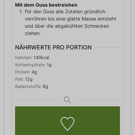
Mit dem Guss bestreichen
Für den Guss alle Zutaten gründlich
verrühren bis eine glatte Masse entsteht
und über die abgekühlten Schnecken
ziehen.
NÄHRWERTE PRO PORTION
Kalorien:
140
kcal
Kohlenhydrate:
1
g
Protein:
4
g
Fett:
12
g
Ballaststoffe:
8
g