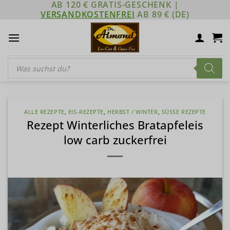
AB 120 € GRATIS-GESCHENK |
Zum
VERSANDKOSTENFREI
AB 89 € (DE)
Inhalt
springen
Products
search
ALLE REZEPTE
,
EIS-REZEPTE
,
HERBST / WINTER
,
SÜSSE REZEPTE
Rezept Winterliches Bratapfeleis
low carb zuckerfrei