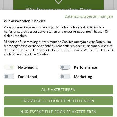
Wir freuen uns über Dein
Feedback
Datenschutzbestimmungen
Wir verwenden Cookies
Hier klicken und Rezept bewerten!
Viele unserer Cookies sind wichtig, damit hier alles rund läuft. Andere
helfen uns, dich besser zu verstehen und unser Angebot noch besser für
dich zu machen.
Mit deiner Zustimmung nutzen manche Cookies anonymisierte Daten, um
dir maßgeschneiderte Angebote zu präsentieren oder zu schauen, wie gut
dir unser Shop gefällt. Aber entscheide selbst – unsere Website funktioniert
auch ohne zusätzliche Cookies!
Notwendig
Performance
Rezept Nuss-Schnitten mit
Rezept Kokostorte mit
Nuss-Mascarpone-
Funktional
Marketing
Quark-Sahne-Ananas-
Quarkcreme lowcarb
Creme lowcarb glutenfrei
glutenfrei
ALLE AKZEPTIEREN
INDIVIDUELLE COOKIE EINSTELLUNGEN
Schreibe einen Kommentar
NUR ESSENZIELLE COOKIES AKZEPTIEREN