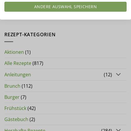
Du musst
angemeldet
sein, um einen
ANDERE AUSWAHL SPEICHERN
Kommentar abzugeben.
REZEPT-KATEGORIEN
Aktionen
(1)
Alle Rezepte
(817)
Anleitungen
(12)
Brunch
(112)
Burger
(7)
Frühstück
(42)
Gästebuch
(2)
Herzhafte Rezepte
(284)