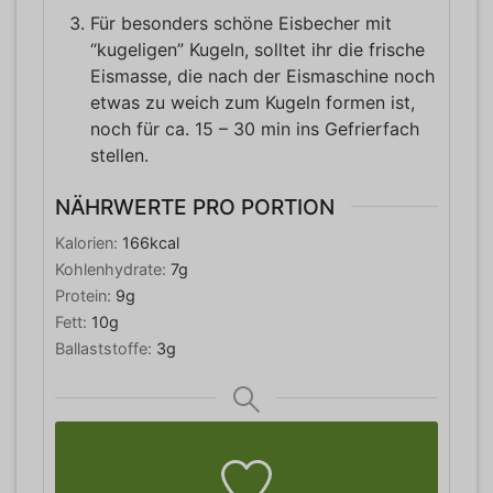
Für besonders schöne Eisbecher mit
“kugeligen” Kugeln, solltet ihr die frische
Eismasse, die nach der Eismaschine noch
etwas zu weich zum Kugeln formen ist,
noch für ca. 15 – 30 min ins Gefrierfach
stellen.
NÄHRWERTE PRO PORTION
Kalorien:
166
kcal
Kohlenhydrate:
7
g
Protein:
9
g
Fett:
10
g
Ballaststoffe:
3
g