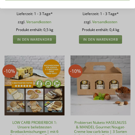
31,98
€
/
kg
39,98
€
/
kg
Lieferzeit:
1 - 3 Tage*
Lieferzeit:
1 - 3 Tage*
zzgl.
Versandkosten
zzgl.
Versandkosten
Produkt enthält: 0,5
kg
Produkt enthält: 0,4
kg
IN DEN WARENKORB
IN DEN WARENKORB
-10%
-10%
LOW CARB PROBIERBOX 1:
Probierset Nuketo HASELNUSS
Unsere beliebtesten
& MANDEL Gourmet Nougat-
Brotbackmischungen | mit 6
Creme low carb keto | 3 Sorten