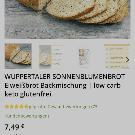
WUPPERTALER SONNENBLUMENBROT
Eiweißbrot Backmischung | low carb
keto glutenfrei
geprüfte Gesamtbewertungen
(
73
Bewertet
73
Kundenbewertungen)
mit
4.85
von 5,
7,49
€
basierend
auf