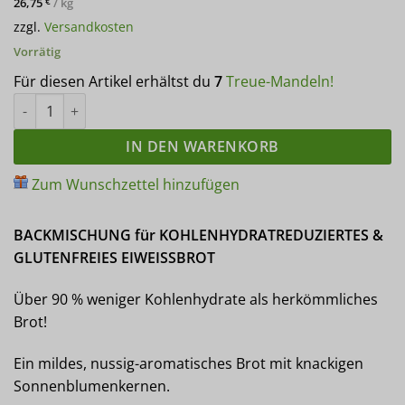
26,75
/
kg
€
Kundenbewertungen
zzgl.
Versandkosten
Vorrätig
Für diesen Artikel erhältst du
7
Treue-Mandeln!
WUPPERTALER SONNENBLUMENBROT Eiweißbrot Backmischung | 
IN DEN WARENKORB
Zum Wunschzettel hinzufügen
BACKMISCHUNG für KOHLENHYDRATREDUZIERTES &
GLUTENFREIES EIWEISSBROT
Über 90 % weniger Kohlenhydrate als herkömmliches
Brot!
Ein mildes, nussig-aromatisches Brot mit knackigen
Sonnenblumenkernen.