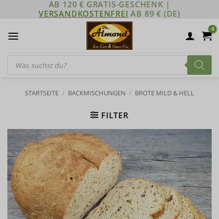
AB 120 € GRATIS-GESCHENK |
Zum
VERSANDKOSTENFREI
AB 89 € (DE)
Inhalt
springen
Products
search
STARTSEITE
/
BACKMISCHUNGEN
/
BROTE MILD & HELL
FILTER