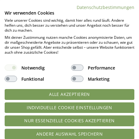
Datenschutzbestimmungen
Wir verwenden Cookies
DAS KÖNNTE DIR AUCH GEFALLEN …
Viele unserer Cookies sind wichtig, damit hier alles rund läuft. Andere
helfen uns, dich besser zu verstehen und unser Angebot noch besser für
dich zu machen.
Mit deiner Zustimmung nutzen manche Cookies anonymisierte Daten, um
dir maßgeschneiderte Angebote zu präsentieren oder zu schauen, wie gut
dir unser Shop gefällt. Aber entscheide selbst – unsere Website funktioniert
auch ohne zusätzliche Cookies!
Notwendig
Performance
Funktional
Marketing
ALLE AKZEPTIEREN
Low-Carb Süße KRISTALLIN 500
Pfannkuchen & Waffel Teig | für
g Zuckerersatz (10-fache
Protein Pancakes Crepes und
Süßkraft von Zucker!) extra
vieles mehr | low carb |
INDIVIDUELLE COOKIE EINSTELLUNGEN
leicht dosierbar
glutenfrei | ungesüsst
NUR ESSENZIELLE COOKIES AKZEPTIEREN
Bewertet
Bewertet
geprüfte Gesamtbewertungen
geprüfte Gesamtbewertungen
mit
4.91
mit
4.93
ANDERE AUSWAHL SPEICHERN
von 5
von 5
15,99
€
15,99
€