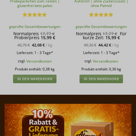
Probepäckchen zum Testen |
Aufstrich | ohne Zuckerzusatz |
glutenfrei keto paleo
ohne Palmöl
Bewertet
Bewertet
geprüfte Gesamtbewertungen
geprüfte Gesamtbewertungen
mit
4.78
mit
5
von
von 5
5
Ursprünglicher
Ursprün
Normalpreis
17,77
€
Normalpreis
17,77
€
Für
Aktueller
Preis
Aktuelle
Preis
Probierpreis
15,99
€
kurze Zeit:
15,99
€
Preis
war:
Preis
war:
ist:
17,77 €
ist:
17,77 €
46,76
€
42,08
€
/
kg
49,36
€
44,42
€
/
kg
15,99 €.
15,99 €.
Lieferzeit:
1 - 3 Tage*
Lieferzeit:
1 - 3 Tage*
zzgl.
Versandkosten
zzgl.
Versandkosten
Produkt enthält: 0,38
kg
Produkt enthält: 0,36
kg
IN DEN WARENKORB
IN DEN WARENKORB