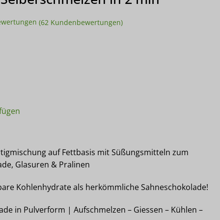
ewertungen
(
62
Kundenbewertungen)
AHNE - low-carb & keto Schokolade ohne Zuckerzusatz in Pulv
fügen
tigmischung auf Fettbasis mit Süßungsmitteln zum
de, Glasuren & Pralinen
bare Kohlenhydrate als herkömmliche Sahneschokolade!
ade in Pulverform | Aufschmelzen – Giessen – Kühlen –