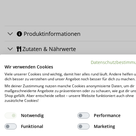
Produktinformationen
Zutaten & Nährwerte
Datenschutzbestimm
Über uns
Wir verwenden Cookies
Viele unserer Cookies sind wichtig, damit hier alles rund läuft. Andere helfen u
Herstellerinformation
dich besser zu verstehen und unser Angebot noch besser für dich zu machen.
Mit deiner Zustimmung nutzen manche Cookies anonymisierte Daten, um dir
maßgeschneiderte Angebote zu präsentieren oder zu schauen, wie gut dir un
Kundenrezensionen (62)
Shop gefällt. Aber entscheide selbst – unsere Website funktioniert auch ohne
zusätzliche Cookies!
Informationen zur Weltweiten Kakaokrise se
Notwendig
Performance
Funktional
Marketing
DAS KÖNNTE DIR AUCH GEFALLEN …