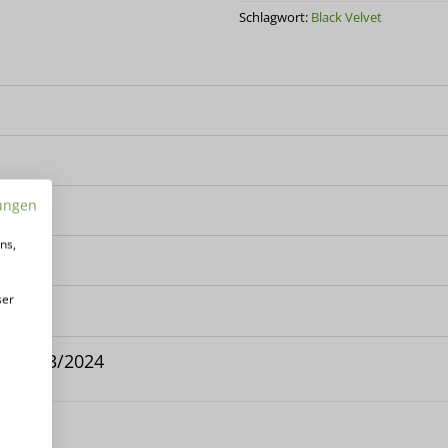
Schlagwort:
Black Velvet
ungen
ns,
ser
it 2023/2024