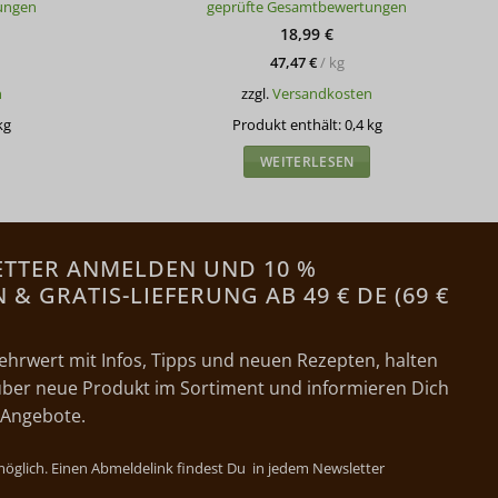
ungen
geprüfte Gesamtbewertungen
mit
4.81
von 5
18,99
€
47,47
€
/
kg
n
zzgl.
Versandkosten
kg
Produkt enthält: 0,4
kg
WEITERLESEN
ETTER ANMELDEN UND 10 %
& GRATIS-LIEFERUNG AB 49 € DE (69 €
ehrwert mit Infos, Tipps und neuen Rezepten, halten
ber neue Produkt im Sortiment und informieren Dich
 Angebote.
 möglich. Einen Abmeldelink findest Du in jedem Newsletter