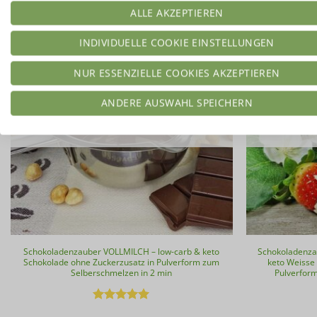
ALLE AKZEPTIEREN
INDIVIDUELLE COOKIE EINSTELLUNGEN
NUR ESSENZIELLE COOKIES AKZEPTIEREN
ANDERE AUSWAHL SPEICHERN
NICHT VORRÄTIG
Schokoladenzauber VOLLMILCH – low-carb & keto
Schokoladenza
Schokolade ohne Zuckerzusatz in Pulverform zum
keto Weisse
Selberschmelzen in 2 min
Pulverfor
Bewertet