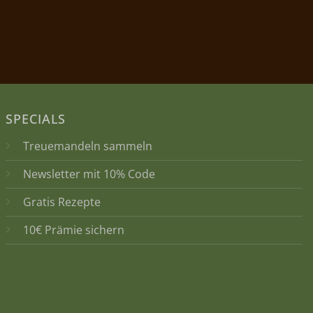
SPECIALS
Treuemandeln sammeln
Newsletter mit 10% Code
Gratis Rezepte
10€ Prämie sichern