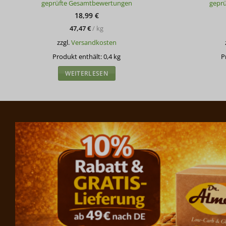
geprüfte Gesamtbewertungen
gepr
mit
4.98
von 5
18,99
€
47,47
€
/
kg
zzgl.
Versandkosten
Produkt enthält: 0,4
kg
P
WEITERLESEN