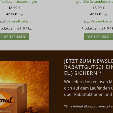
üfte Gesamtbewertungen
geprüfte Gesamtbewert
mit
4.89
mit
4.86
von 5
von 5
18,99
€
18,99
€
47,47
€
/
kg
47,47
€
/
kg
zzgl.
Versandkosten
zzgl.
Versandkoste
rodukt enthält: 0,4
kg
Produkt enthält: 0,4
WEITERLESEN
WEITERLESEN
JETZT ZUM NEWSL
RABATTGUTSCHEIN 
EU) SICHERN!*
Wir liefern kostenlosen M
dich auf dem Laufenden ü
über Rabattaktionen und
*Eine Abbestellung ist jederzeit