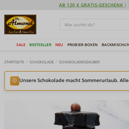
Zum
AB 120 € GRATIS-GESCHENK
|
Inhalt
springen
Products
search
SALE
BESTSELLER
NEU
PROBIER-BOXEN
BACKMISCHU
STARTSEITE
/
SCHOKOLADE
/
SCHOKOLADENZAUBER
Unsere Schokolade macht Sommerurlaub. Alle