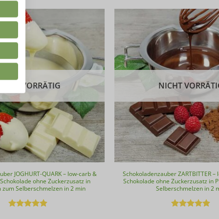
NICHT VORRÄTIG
NICHT VORRÄTI
uber JOGHURT-QUARK – low-carb &
Schokoladenzauber ZARTBITTER – l
 Schokolade ohne Zuckerzusatz in
Schokolade ohne Zuckerzusatz in 
m zum Selberschmelzen in 2 min
Selberschmelzen in 2 
Bewertet
Bewertet