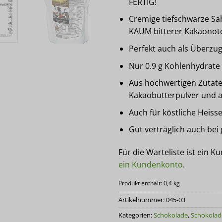
FERTIG!
Cremige tiefschwarze Sa
KAUM bitterer Kakaonote
Perfekt auch als Überzug
Nur 0.9 g Kohlenhydrate 
Aus hochwertigen Zutate
Kakaobutterpulver und 
Auch für köstliche Heiss
Gut verträglich auch bei
Für die Warteliste ist ein K
ein Kundenkonto
.
Produkt enthält: 0,4
kg
Artikelnummer:
045-03
Kategorien:
Schokolade
,
Schokolad