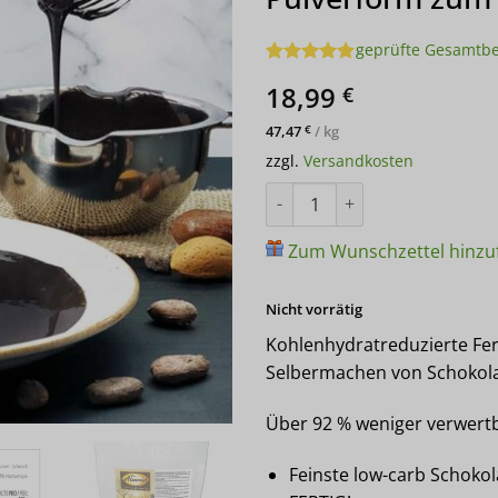
geprüfte Gesamtb
Bewertet
62
18,99
€
mit
4.85
von 5,
basierend
47,47
/
kg
€
auf
zzgl.
Versandkosten
Kundenbewertungen
Schokoladenzauber SCHWARZE S
Zum Wunschzettel hinzu
Nicht vorrätig
Kohlenhydratreduzierte Fer
Selbermachen von Schokola
Über 92 % weniger verwert
Feinste low-carb Schokol