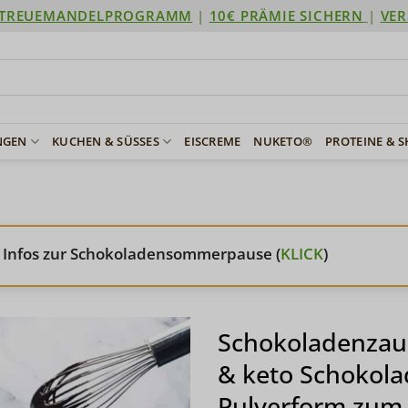
TREUEMANDELPROGRAMM
|
10€ PRÄMIE SICHERN
|
VER
NGEN
KUCHEN & SÜSSES
EISCREME
NUKETO®
PROTEINE & 
 Infos zur Schokoladensommerpause (
KLICK
)
Schokoladenzau
& keto Schokola
Pulverform zum 