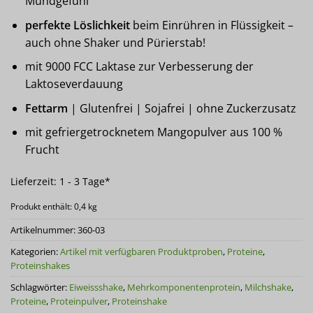
Mundgefühl
perfekte Löslichkeit
beim Einrühren in Flüssigkeit –
auch ohne Shaker und Pürierstab!
mit 9000 FCC Laktase zur Verbesserung der
Laktoseverdauung
Fettarm
| Glutenfrei | Sojafrei | ohne Zuckerzusatz
mit gefriergetrocknetem Mangopulver aus 100 %
Frucht
Lieferzeit:
1 - 3 Tage*
Produkt enthält: 0,4
kg
Artikelnummer:
360-03
Kategorien:
Artikel mit verfügbaren Produktproben
,
Proteine
,
Proteinshakes
Schlagwörter:
Eiweissshake
,
Mehrkomponentenprotein
,
Milchshake
,
Proteine
,
Proteinpulver
,
Proteinshake