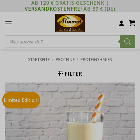
AB 120 € GRATIS-GESCHENK |
Zum
VERSANDKOSTENFREI
AB 89 € (DE)
Inhalt
springen
Products
search
STARTSEITE
/
PROTEINE
/
PROTEINSHAKES
FILTER
Limited Edition!