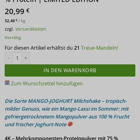
20,99
€
52,48
/
kg
€
zzgl.
Versandkosten
Vorrätig
Für diesen Artikel erhältst du
21
Treue-Mandeln!
4K Gourmet Protein MANGO-JOGHURT MILCHSHAKE Mehrkomponen
IN DEN WARENKORB
Zum Wunschzettel hinzufügen
Die Sorte MANGO-JOGHURT Milchshake – tropisch-
milder Genuss, wie ein Mango-Lassi im Sommer: mit
gefriergetrocknetem Mangopulver aus 100 % Frucht
und frischer Joghurt-Note
4K – Mehrkomponenten-Proteinpulver mit 75 %