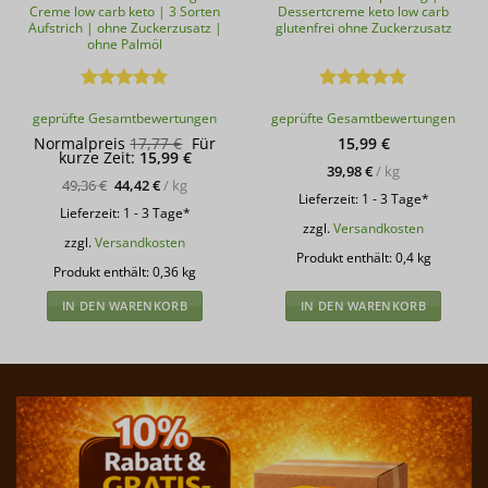
Creme low carb keto | 3 Sorten
Dessertcreme keto low carb
Aufstrich | ohne Zuckerzusatz |
glutenfrei ohne Zuckerzusatz
ohne Palmöl
Bewertet
Bewertet
geprüfte Gesamtbewertungen
geprüfte Gesamtbewertungen
mit
5
von
mit
4.9
5
von 5
Ursprünglicher
Normalpreis
17,77
€
Für
15,99
€
Aktueller
Preis
kurze Zeit:
15,99
€
Preis
war:
39,98
€
/
kg
ist:
17,77 €
49,36
€
44,42
€
/
kg
15,99 €.
Lieferzeit:
1 - 3 Tage*
Lieferzeit:
1 - 3 Tage*
zzgl.
Versandkosten
zzgl.
Versandkosten
Produkt enthält: 0,4
kg
Produkt enthält: 0,36
kg
IN DEN WARENKORB
IN DEN WARENKORB