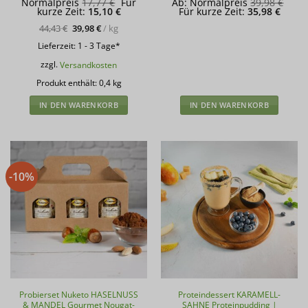
Ursprünglicher
Ursp
Normalpreis
17,77
€
Für
Ab:
Normalpreis
39,98
€
Aktueller
Preis
Aktuel
Prei
kurze Zeit:
15,10
€
Für kurze Zeit:
35,98
€
Preis
war:
Preis
war:
ist:
17,77 €
ist:
39,9
44,43
€
39,98
€
/
kg
15,10 €.
35,98 
Lieferzeit:
1 - 3 Tage*
zzgl.
Versandkosten
Produkt enthält: 0,4
kg
IN DEN WARENKORB
IN DEN WARENKORB
-10%
Probierset Nuketo HASELNUSS
Proteindessert KARAMELL-
& MANDEL Gourmet Nougat-
SAHNE Proteinpudding |