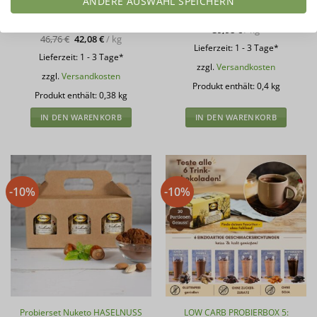
ANDERE AUSWAHL SPEICHERN
von 5
von 5
Ursprünglicher
Normalpreis
17,77
€
15,99
€
Aktueller
Preis
Probierpreis
15,99
€
Preis
war:
39,98
€
/
kg
ist:
17,77 €
46,76
€
42,08
€
/
kg
15,99 €.
Lieferzeit:
1 - 3 Tage*
Lieferzeit:
1 - 3 Tage*
zzgl.
Versandkosten
zzgl.
Versandkosten
Produkt enthält: 0,4
kg
Produkt enthält: 0,38
kg
IN DEN WARENKORB
IN DEN WARENKORB
-10%
-10%
Probierset Nuketo HASELNUSS
LOW CARB PROBIERBOX 5: