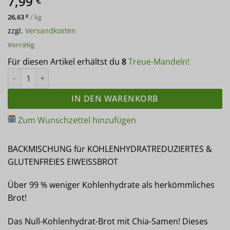
7,99
basierend
auf
26,63
/
kg
€
Kundenbewertungen
zzgl.
Versandkosten
Vorrätig
Für diesen Artikel erhältst du
8
Treue-Mandeln!
LCHF Körnerwunder für Brot, Brötchen & Knäckebrot Eiweißbro
IN DEN WARENKORB
Zum Wunschzettel hinzufügen
BACKMISCHUNG für KOHLENHYDRATREDUZIERTES &
GLUTENFREIES EIWEISSBROT
Über 99 % weniger Kohlenhydrate als herkömmliches
Brot!
Das Null-Kohlenhydrat-Brot mit Chia-Samen! Dieses