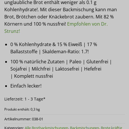
unglaubliche Brot enthält weniger als 0.1 g
Kohlenhydrate!. Mit dieser Backmischung kann man
Brot, Brötchen oder Knäckebrot zaubern. Mit 82 %
Körnern und 100 % nussfrei!
Empfohlen von Dr.
Strunz!
0 % Kohlenhydrate & 15 % Eiweiß | 17 %
Ballaststoffe | Skaldeman-Ratio: 1.7!
100 % natürliche Zutaten | Paleo | Glutenfrei |
Sojafrei | Milchfrei | Laktosefrei | Hefefrei
| Komplett nussfrei
Einfach lecker!
Lieferzeit:
1 - 3 Tage*
Produkt enthält: 0,3
kg
Artikelnummer:
038-01
Kategorien:
Alle Brotbackmischungen
,
Backmischungen
,
Brote kräftig