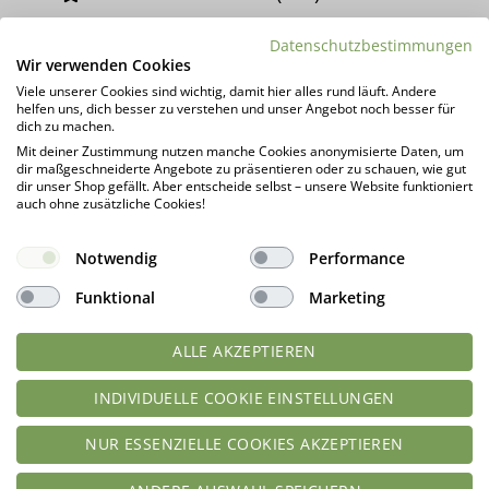
Datenschutzbestimmungen
DAS KÖNNTE DIR AUCH GEFALLEN …
Wir verwenden Cookies
Viele unserer Cookies sind wichtig, damit hier alles rund läuft. Andere
helfen uns, dich besser zu verstehen und unser Angebot noch besser für
dich zu machen.
Mit deiner Zustimmung nutzen manche Cookies anonymisierte Daten, um
-10%
dir maßgeschneiderte Angebote zu präsentieren oder zu schauen, wie gut
dir unser Shop gefällt. Aber entscheide selbst – unsere Website funktioniert
auch ohne zusätzliche Cookies!
Notwendig
Performance
Funktional
Marketing
LOW CARB PROBIERBOX 1:
Pfannkuchen & Waffel Teig | für
ALLE AKZEPTIEREN
Unsere beliebtesten
Protein Pancakes Crepes und
Brotbackmischungen | mit 6
vieles mehr | low carb |
Probepäckchen zum Testen |
glutenfrei | ungesüsst
INDIVIDUELLE COOKIE EINSTELLUNGEN
glutenfrei keto paleo
NUR ESSENZIELLE COOKIES AKZEPTIEREN
Bewertet
Bewertet
geprüfte Gesamtbewertungen
geprüfte Gesamtbewertungen
mit
4.78
mit
4.93