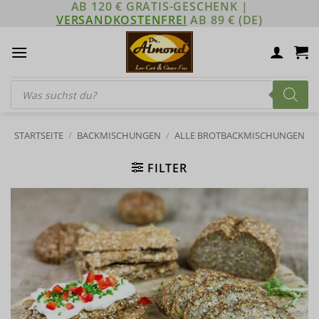
AB 120 € GRATIS-GESCHENK |
Zum
VERSANDKOSTENFREI
AB 89 € (DE)
Inhalt
springen
Products
search
STARTSEITE
/
BACKMISCHUNGEN
/
ALLE BROTBACKMISCHUNGEN
FILTER