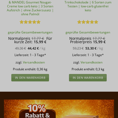
& MANDEL Gourmet Nougat-
Trinkschokolade | 6 Sorten zum
Creme low carb keto | 3 Sorten
Testen | low-carb glutenfrei
Aufstrich | ohne Zuckerzusatz |
keto
ohne Palmöl
Bewertet
Bewertet
geprüfte Gesamtbewertungen
geprüfte Gesamtbewertungen
mit
5
von
mit
5
von
5
5
Ursprünglicher
Ursprü
Normalpreis
17,77
€
Für
Normalpreis
17,77
€
Aktueller
Preis
Aktuell
Preis
kurze Zeit:
15,99
€
Probierpreis
15,99
€
Preis
war:
Preis
war:
ist:
17,77 €
ist:
17,77 
49,36
€
44,42
€
/
kg
59,23
€
53,30
€
/
kg
15,99 €.
15,99 €
Lieferzeit:
1 - 3 Tage*
Lieferzeit:
1 - 3 Tage*
zzgl.
Versandkosten
zzgl.
Versandkosten
Produkt enthält: 0,36
kg
Produkt enthält: 0,3
kg
IN DEN WARENKORB
IN DEN WARENKORB