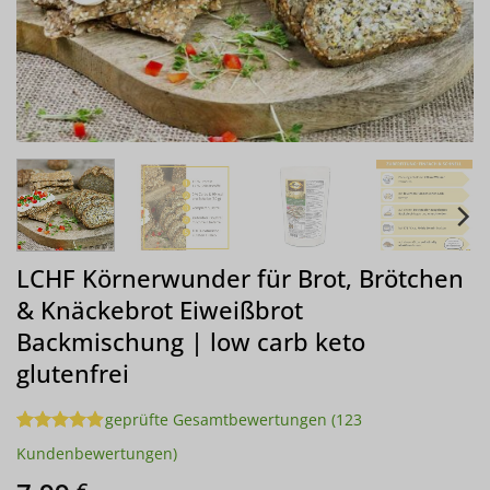
LCHF Körnerwunder für Brot, Brötchen
& Knäckebrot Eiweißbrot
Backmischung | low carb keto
glutenfrei
geprüfte Gesamtbewertungen
(
123
Bewertet
123
Kundenbewertungen)
mit
4.91
von 5,
€