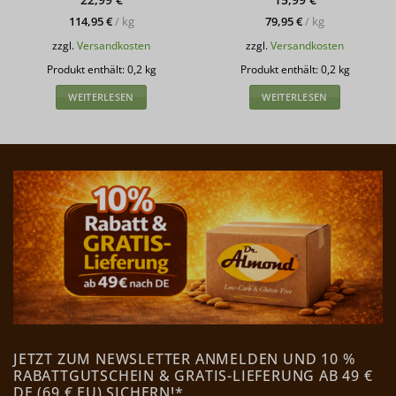
114,95
€
/
kg
79,95
€
/
kg
zzgl.
Versandkosten
zzgl.
Versandkosten
Produkt enthält: 0,2
kg
Produkt enthält: 0,2
kg
WEITERLESEN
WEITERLESEN
JETZT ZUM NEWSLETTER ANMELDEN UND 10 %
RABATTGUTSCHEIN & GRATIS-LIEFERUNG AB 49 €
DE (69 € EU) SICHERN!*