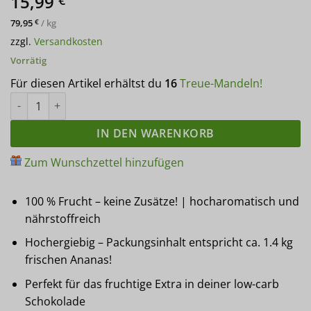
15,99
auf
Kundenbewertungen
79,95
/
kg
€
zzgl.
Versandkosten
Vorrätig
Für diesen Artikel erhältst du
16
Treue-Mandeln!
Fruchtpulver ANANAS gefriergetrocknetes Ananaspulver 200 g -
IN DEN WARENKORB
Zum Wunschzettel hinzufügen
100 % Frucht – keine Zusätze! | hocharomatisch und
nährstoffreich
Hochergiebig – Packungsinhalt entspricht ca. 1.4 kg
frischen Ananas!
Perfekt für das fruchtige Extra in deiner low-carb
Schokolade