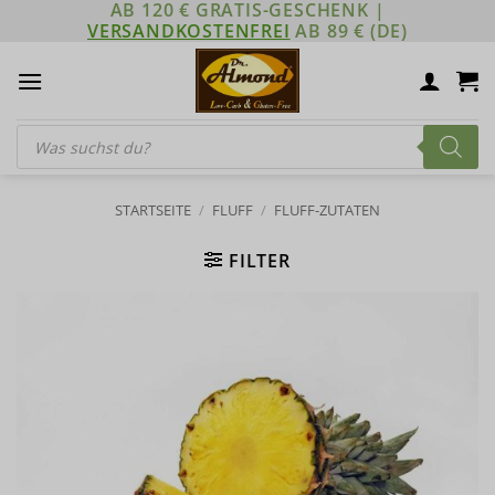
AB 120 € GRATIS-GESCHENK |
Zum
VERSANDKOSTENFREI
AB 89 € (DE)
Inhalt
springen
Products
search
STARTSEITE
/
FLUFF
/
FLUFF-ZUTATEN
FILTER