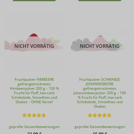
NICHT VORRÄTIG
NICHT VORRÄTIG
Fruchtpulver HIMBEERE
Fruchtpulver SCHWARZE
gefriergetrocknetes
JOHANNISBEERE
Himbeerpulver 200 g – 100 %
gefriergetrocknetes
Frucht für Fluff, low-carb
Johannisbeerpulver 200 g – 100
Schokolade, Smoothies und
% Frucht für Fluff, low-carb
Shakes – OHNE Kerne!
Schokolade, Smoothies und
Shakes
Bewertet
Bewertet
geprüfte Gesamtbewertungen
geprüfte Gesamtbewertungen
mit
5
von
mit
4.91
5
von 5
22,99
€
15,99
€