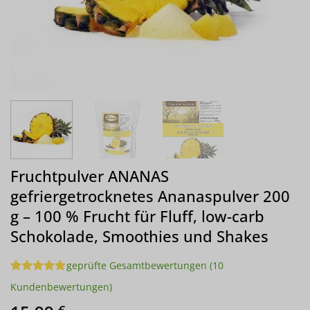
Fruchtpulver ANANAS
gefriergetrocknetes Ananaspulver 200
g – 100 % Frucht für Fluff, low-carb
Schokolade, Smoothies und Shakes
geprüfte Gesamtbewertungen
(
10
Bewertet
10
Kundenbewertungen)
mit
5
von
5, basierend
€