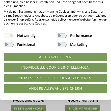
helfen uns, dich besser zu verstehen und unser Angebot noch besser für
dich zu machen.
Mit deiner Zustimmung nutzen manche Cookies anonymisierte Daten, um
dir maßgeschneiderte Angebote zu präsentieren oder zu schauen, wie gut
dir unser Shop gefällt. Aber entscheide selbst – unsere Website funktioniert
auch ohne zusätzliche Cookies!
Fruchtpulver BANANE
Fruchtpulver ERDBEERE
Notwendig
Performance
gefriergetrocknetes
gefriergetrocknetes
Bananenpulver 200 g – 100 %
Erdbeerpulver 200 g – 100 %
Funktional
Marketing
Frucht für Fluff, low-carb
Frucht für Fluff, low-carb
Schokolade, Smoothies und
Schokolade, Smoothies und
Shakes
Shakes
ALLE AKZEPTIEREN
Bewertet
Bewertet
INDIVIDUELLE COOKIE EINSTELLUNGEN
geprüfte Gesamtbewertungen
geprüfte Gesamtbewertungen
mit
5
von
mit
4.92
5
von 5
15,99
€
16,99
€
NUR ESSENZIELLE COOKIES AKZEPTIEREN
79,95
€
/
kg
84,95
€
/
kg
Lieferzeit:
1 - 3 Tage*
Lieferzeit:
1 - 3 Tage*
ANDERE AUSWAHL SPEICHERN
zzgl.
Versandkosten
zzgl.
Versandkosten
Produkt enthält: 0,2
kg
Produkt enthält: 0,2
kg
IN DEN WARENKORB
IN DEN WARENKORB