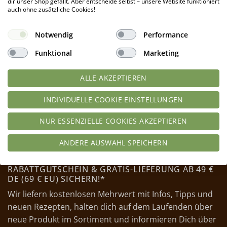
dir unser Shop gefällt. Aber entscheide selbst – unsere Website funktioniert
auch ohne zusätzliche Cookies!
Notwendig
Performance
Funktional
Marketing
ALLE AKZEPTIEREN
INDIVIDUELLE COOKIE EINSTELLUNGEN
NUR ESSENZIELLE COOKIES AKZEPTIEREN
ANDERE AUSWAHL SPEICHERN
JETZT ZUM NEWSLETTER ANMELDEN UND 10 %
RABATTGUTSCHEIN & GRATIS-LIEFERUNG AB 49 €
DE (69 € EU) SICHERN!*
Wir liefern kostenlosen Mehrwert mit Infos, Tipps und
neuen Rezepten, halten dich auf dem Laufenden über
neue Produkt im Sortiment und informieren Dich über