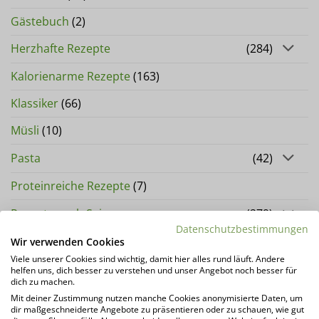
Gästebuch
(2)
Herzhafte Rezepte
(284)
Kalorienarme Rezepte
(163)
Klassiker
(66)
Müsli
(10)
Pasta
(42)
Proteinreiche Rezepte
(7)
Rezepte nach Saison
(279)
Datenschutzbestimmungen
Stuffles
(7)
Wir verwenden Cookies
Viele unserer Cookies sind wichtig, damit hier alles rund läuft. Andere
Süße Rezepte
(525)
helfen uns, dich besser zu verstehen und unser Angebot noch besser für
dich zu machen.
Wissenswertes
(28)
Mit deiner Zustimmung nutzen manche Cookies anonymisierte Daten, um
dir maßgeschneiderte Angebote zu präsentieren oder zu schauen, wie gut