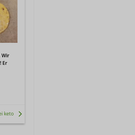
 Wir
! Er
ei keto