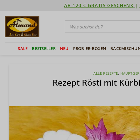
Zum
AB 120 € GRATIS-GESCHENK
|
Inhalt
springen
Products
search
SALE
BESTSELLER
NEU
PROBIER-BOXEN
BACKMISCHU
ALLE REZEPTE
,
HAUPTGER
Rezept Rösti mit Kürb