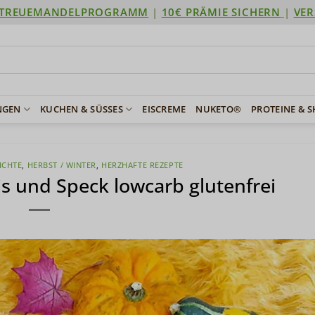
TREUEMANDELPROGRAMM
|
10€ PRÄMIE SICHERN
|
VER
NGEN
KUCHEN & SÜSSES
EISCREME
NUKETO®
PROTEINE & 
ICHTE
,
HERBST / WINTER
,
HERZHAFTE REZEPTE
is und Speck lowcarb glutenfrei