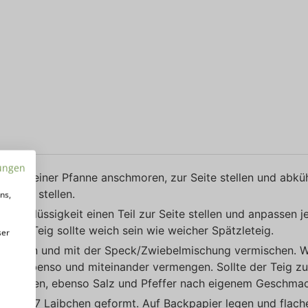
ungen
 und in einer Pfanne anschmoren, zur Seite stellen und abkü
 Seite stellen.
ns,
 der Flüssigkeit einen Teil zur Seite stellen und anpassen j
- der Teig sollte weich sein wie weicher Spätzleteig.
ser
schmoren und mit der Speck/Zwiebelmischung vermischen. 
Käse ebenso und miteinander vermengen. Sollte der Teig zu
it anpassen, ebenso Salz und Pfeffer nach eigenem Geschma
ch hab 7 Laibchen geformt. Auf Backpapier legen und flach