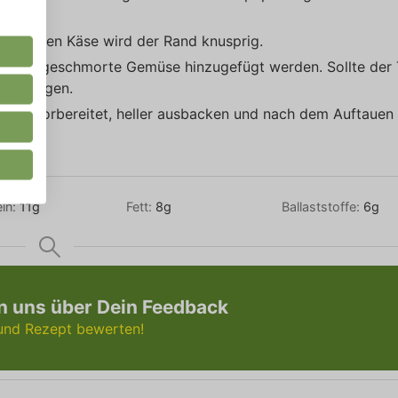
Durch den Käse wird der Rand knusprig.
 kurz angeschmorte Gemüse hinzugefügt werden. Sollte der 
hinzufügen.
Vorrat vorbereitet, heller ausbacken und nach dem Auftauen
ein:
11
g
Fett:
8
g
Ballaststoffe:
6
g
n uns über Dein Feedback
 und Rezept bewerten!