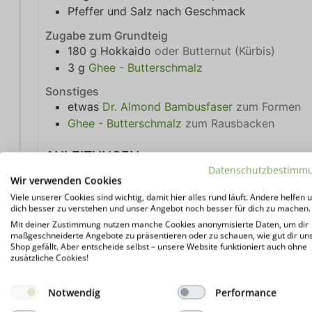
Pfeffer und Salz nach Geschmack
Zugabe zum Grundteig
180
g
Hokkaido
oder Butternut (Kürbis)
3
g
Ghee - Butterschmalz
Sonstiges
etwas
Dr. Almond Bambusfaser
zum Formen
Ghee - Butterschmalz
zum Rausbacken
ANLEITUNGEN
Datenschutzbestimm
Zwiebel, Speck und Petersilie klein schneiden
Wir verwenden Cookies
lassen. Bergkäse reiben, Kürbis reiben, auch zur
Viele unserer Cookies sind wichtig, damit hier alles rund läuft. Andere helfen u
dich besser zu verstehen und unser Angebot noch besser für dich zu machen.
Eier, Milch, Wasser und Gewürze verquirlen. Bei
Mit deiner Zustimmung nutzen manche Cookies anonymisierte Daten, um dir
Eiergröße. Pastazauber hinzufügen und testen 
maßgeschneiderte Angebote zu präsentieren oder zu schauen, wie gut dir un
Shop gefällt. Aber entscheide selbst – unsere Website funktioniert auch ohne
Den Kürbis mit Ghee in einer Pfanne kurz an
zusätzliche Cookies!
es etwas abgekühlt ist, zum Teig hinzufügen, 
sein, Flüssigkeit hinzufügen. Selbst Festigke
Notwendig
Performance
Mit Hilfe von Bambusfaser Laibchen formen. I