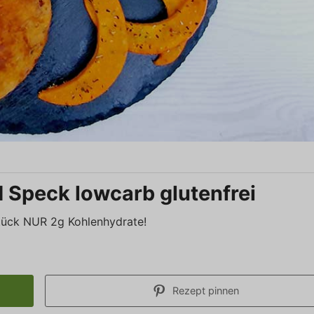
d Speck lowcarb glutenfrei
Stück NUR 2g Kohlenhydrate!
Rezept pinnen